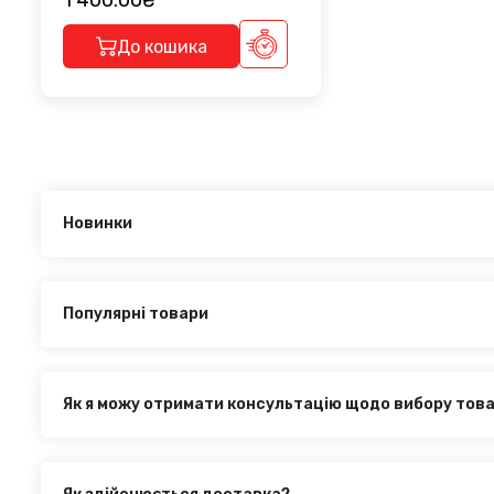
1 400.00₴
До кошика
Новинки
Новинки в категорії FIAT Ducato IV 290 2014+:
Накладки на ручки + обводка Citroen Jumper 2007-202
Популярні товари
Найпопулярніші товари в категорії FIAT Ducato IV 290 201
Накладки на ручки + обводка Citroen Jumper 2007-202
Як я можу отримати консультацію щодо вибору тов
Наші експерти завжди готові допомогти вам у виборі від
з нами за телефоном, електронною поштою або через онл