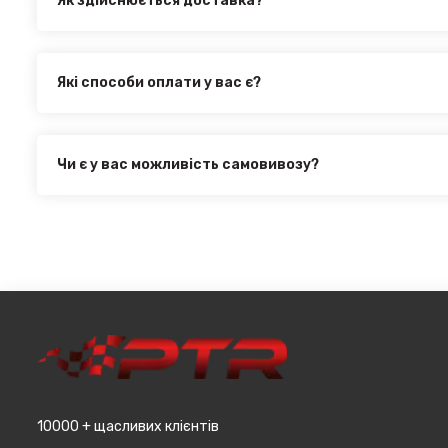
Як здійснюється доставка?
Ви можете оформити доставку товару в будь-яку точку Ук
здійснюється такими службами, як:
Нова Пошта (термін доставки 1 - 3 дні)
Які способи оплати у вас є?
Укр. Пошта (термін доставки 1 - 3 дні за повною пере
Ми пропонуємо вибрати будь-який зі зручних способів оп
товару
інтернет магазині PTR. Ви можете здійснити оплату на са
Делівері (термін доставки 2 - 5 днів за повною перед
оформити розстрочку або використовувати накладений 
Всі поштові служби надають послугу адресної доставки. 
Чи є у вас можливість самовивозу?
при мінімальній сумі замовлення від 3000 грн. Дана проп
Для жителів міста Чернівці доступна опція самовивозу. 
великогабаритний товар (пластикові обважування для маш
товару в магазині, оскільки він може перебувати на іншом
т.д.).
замовляєтевеликогабаритні деталі, то до їх вартості м
до місцявидачі (уточнювати з оператором).
10000 + щасливих клієнтів