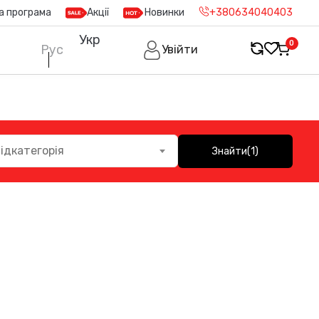
а програма
Акції
Новинки
+380634040403
Укр
0
Рус
Увійти
ідкатегорія
Знайти
(1)