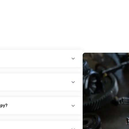
3 8шт (TAN24) - 1 400.00₴
4+:
3 8шт (TAN24) - 1 400.00₴
ару?
повідного товару. Ви можете зв'язатися
айн-чат на нашому сайті.