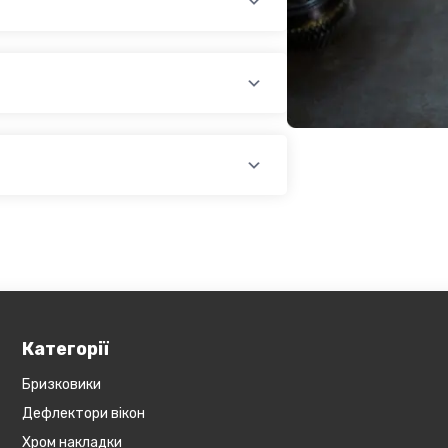
раїни (крім АРК, ЛНР, ДНР). Доставка
доплатою) для великогабаритного
лати при купівлі автозапчастин в
йті, замовити товар у кредит,
оплатою)
платіж.
У магазині діє безкоштовна доставка
озиція не поширюється на
Обов'язково уточнюйте наявність
ин, наприклад бампера і спідниці і
у складі. Якщо ви
оже бути додана ціна транспортування
Категорії
Бризковики
Дефлектори вікон
Хром накладки