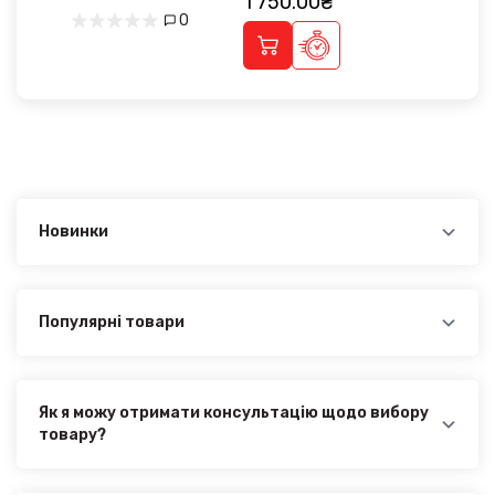
1 750.00₴
0
Новинки
Новинки в категорії HONDA Accord 2012-2017 :
Дефлектори вікон (вітровики) Honda Accord 2012-
2017 нерж. з хром полоскою (HAWK) - 1 750.00₴
Популярні товари
Найпопулярніші товари в категорії HONDA Accord
2012-2017 :
Дефлектори вікон (вітровики) Honda Accord 2012-
2017 нерж. з хром полоскою (HAWK) - 1 750.00₴
Як я можу отримати консультацію щодо вибору
товару?
Наші експерти завжди готові допомогти вам у
виборі відповідного товару. Ви можете зв'язатися з