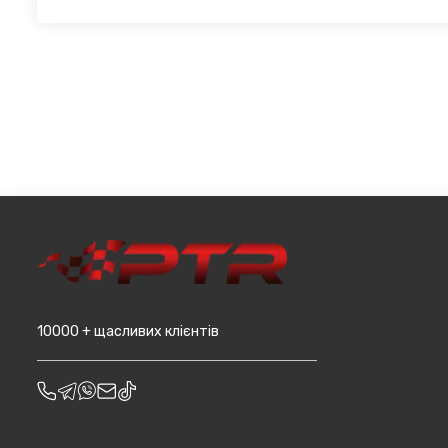
при мінімальній сумі замовлення від 3000 грн. Дана проп
Для жителів міста Чернівці доступна опція самовивозу. 
великогабаритний товар (пластикові обважування для маш
товару в магазині, оскільки він може перебувати на іншом
т.д.).
замовляєтевеликогабаритні деталі, то до їх вартості м
до місцявидачі (уточнювати з оператором).
10000 + щасливих клієнтів