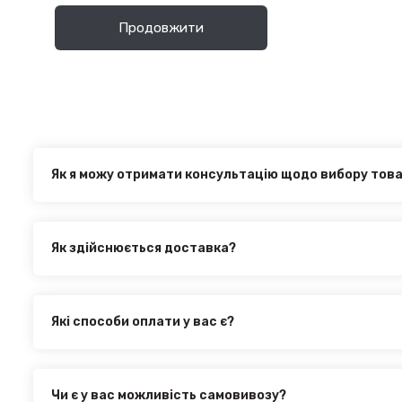
Продовжити
Як я можу отримати консультацію щодо вибору тов
Наші експерти завжди готові допомогти вам у виборі від
з нами за телефоном, електронною поштою або через онл
Як здійснюється доставка?
Ви можете оформити доставку товару в будь-яку точку Ук
здійснюється такими службами, як:
Нова Пошта (термін доставки 1 - 3 дні)
Які способи оплати у вас є?
Укр. Пошта (термін доставки 1 - 3 дні за повною пере
Ми пропонуємо вибрати будь-який зі зручних способів оп
товару
інтернет магазині PTR. Ви можете здійснити оплату на са
Делівері (термін доставки 2 - 5 днів за повною перед
оформити розстрочку або використовувати накладений 
Всі поштові служби надають послугу адресної доставки. 
Чи є у вас можливість самовивозу?