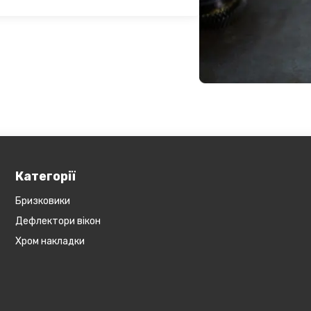
озиція не поширюється на
Обов'язково уточнюйте наявність
ин, наприклад бампера і спідниці і
у складі. Якщо ви
оже бути додана ціна транспортування
Категорії
Бризковики
Дефлектори вікон
Хром накладки