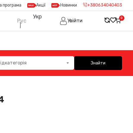
а програма
Акції
Новинки
+380634040403
Укр
0
Рус
Увійти
ідкатегорія
Знайти
4