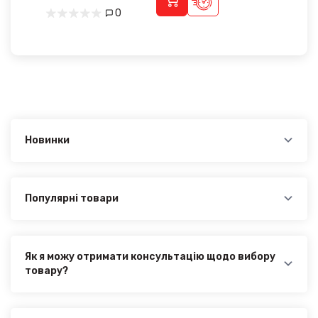
0
Новинки
Новинки в категорії JEEP Grand Commander 2018-
2022:
Бризковики Jeep Grand Commander 2018-2022 - 1
220.00₴
Популярні товари
Найпопулярніші товари в категорії JEEP Grand
Commander 2018-2022:
Бризковики Jeep Grand Commander 2018-2022 - 1
220.00₴
Як я можу отримати консультацію щодо вибору
товару?
Наші експерти завжди готові допомогти вам у
виборі відповідного товару. Ви можете зв'язатися з
нами за телефоном, електронною поштою або через