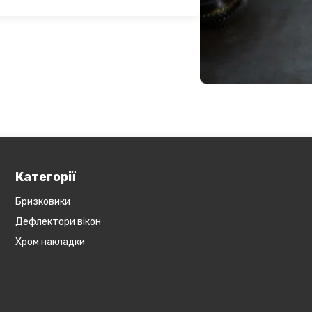
озиція не поширюється на
Обов'язково уточнюйте наявність
ин, наприклад бампера і спідниці і
у складі. Якщо ви
оже бути додана ціна транспортування
Категорії
Бризковики
Дефлектори вікон
Хром накладки