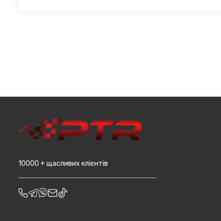
при мінімальній сумі замовлення від 3000 грн. Дана проп
Для жителів міста Чернівці доступна опція самовивозу. 
великогабаритний товар (пластикові обважування для маш
товару в магазині, оскільки він може перебувати на іншом
т.д.).
замовляєтевеликогабаритні деталі, то до їх вартості м
до місцявидачі (уточнювати з оператором).
10000 + щасливих клієнтів