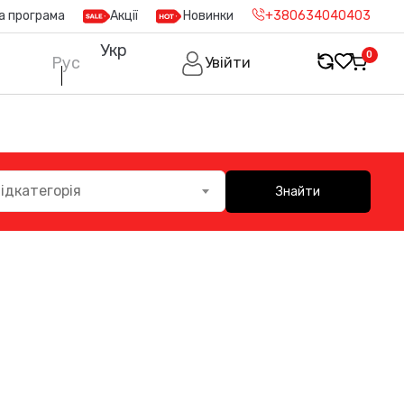
а програма
Акції
Новинки
+380634040403
Укр
0
Рус
Увійти
ідкатегорія
Знайти