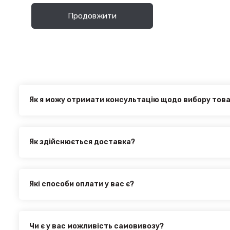
Продовжити
Як я можу отримати консультацію щодо вибору тов
Наші експерти завжди готові допомогти вам у виборі від
з нами за телефоном, електронною поштою або через онл
Як здійснюється доставка?
Ви можете оформити доставку товару в будь-яку точку Ук
здійснюється такими службами, як:
Нова Пошта (термін доставки 1 - 3 дні)
Які способи оплати у вас є?
Укр. Пошта (термін доставки 1 - 3 дні за повною пере
Ми пропонуємо вибрати будь-який зі зручних способів оп
товару
інтернет магазині PTR. Ви можете здійснити оплату на са
Делівері (термін доставки 2 - 5 днів за повною перед
оформити розстрочку або використовувати накладений 
Всі поштові служби надають послугу адресної доставки. 
Чи є у вас можливість самовивозу?