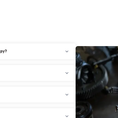
ару?
повідного товару. Ви можете зв'язатися
айн-чат на нашому сайті.
раїни (крім АРК, ЛНР, ДНР). Доставка
доплатою) для великогабаритного
лати при купівлі автозапчастин в
йті, замовити товар у кредит,
оплатою)
платіж.
У магазині діє безкоштовна доставка