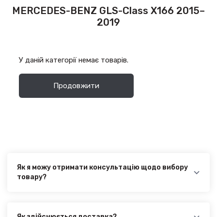
MERCEDES-BENZ GLS-Class X166 2015–
2019
У даній категорії немає товарів.
Продовжити
Як я можу отримати консультацію щодо вибору
товару?
Наші експерти завжди готові допомогти вам у
виборі відповідного товару. Ви можете зв'язатися з
нами за телефоном, електронною поштою або через
онлайн-чат на нашому сайті.
Як здійснюється доставка?