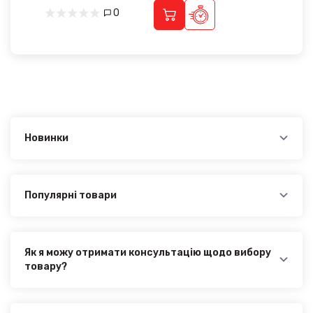
0
Новинки
Новинки в категорії MITSUBISHI ASX 2016-2019:
Накладка на задний бампер Mitsubishi Asx 2016-
2019 Хром-нерж (TAN24) - 1 180.00₴
Популярні товари
Найпопулярніші товари в категорії MITSUBISHI ASX
2016-2019:
Накладка на задний бампер Mitsubishi Asx 2016-
2019 Хром-нерж (TAN24) - 1 180.00₴
Як я можу отримати консультацію щодо вибору
товару?
Наші експерти завжди готові допомогти вам у
виборі відповідного товару. Ви можете зв'язатися з
нами за телефоном, електронною поштою або через