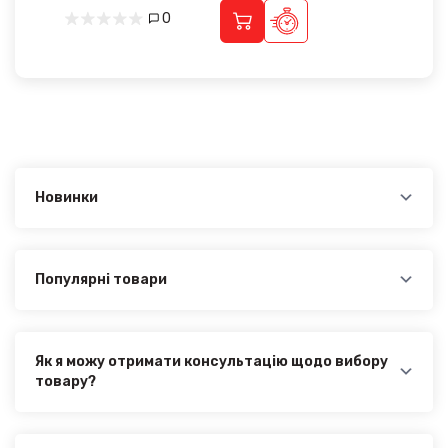
0
Новинки
Новинки в категорії MITSUBISHI RVR 2010-2024:
Бризковики Mitsubishi ASX / Outlander Sport / RVR
(2010-2024) - 1 070.00₴
Популярні товари
Найпопулярніші товари в категорії MITSUBISHI RVR
2010-2024:
Бризковики Mitsubishi ASX / Outlander Sport / RVR
(2010-2024) - 1 070.00₴
Як я можу отримати консультацію щодо вибору
товару?
Наші експерти завжди готові допомогти вам у
виборі відповідного товару. Ви можете зв'язатися з
нами за телефоном, електронною поштою або через