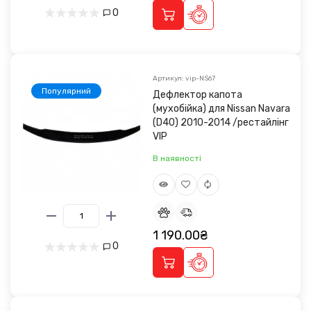
0
Артикул: vip-NS67
Популярний
Дефлектор капота
(мухобійка) для Nissan Navara
(D40) 2010-2014 /рестайлінг
VIP
В наявності
1 190.00₴
0