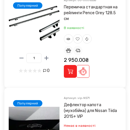
Артикул: 00-00016335
Популярний
Перемичка стандартная на
рейлинги Pence Grey 128.5
см
В наявності
2 950.00₴
0
Артикул: vip-NS71
Популярний
Дефлектор капота
(мухобійка) для Nissan Tiida
2015+ VIP
Немає в наявності