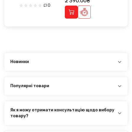
2 390.00₴
0
Новинки
Новинки в категорії OPEL Crossland 2024+:
Дефлектори вікон (вітровики) Opel Grandland II
2024 - (вставні, кт - 4шт) Heko - 2 390.00₴
Популярні товари
Найпопулярніші товари в категорії OPEL Crossland
2024+:
Дефлектори вікон (вітровики) Opel Grandland II
2024 - (вставні, кт - 4шт) Heko - 2 390.00₴
Як я можу отримати консультацію щодо вибору
товару?
Наші експерти завжди готові допомогти вам у
виборі відповідного товару. Ви можете зв'язатися з