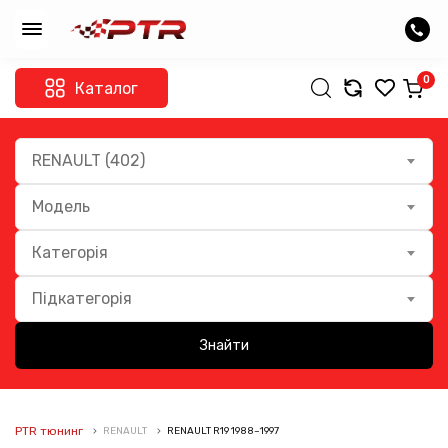
0
Каталог
RENAULT (402)
Модель
Категорія
Підкатегорія
Знайти
PTR тюнинг
RENAULT
RENAULT R19 1988–1997