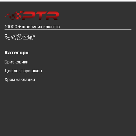
транспортування до місцявидачі (уточнювати з
наприклад бампера і спідниці і т.д.).
оператором).
10000 + щасливих клієнтів
Категорії
Бризковики
Дефлектори вікон
Хром накладки