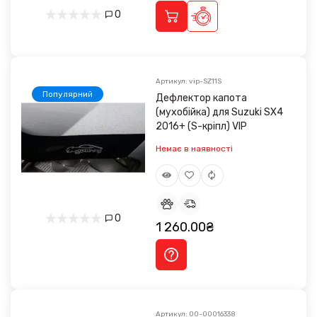
0
Артикул: vip-SZ11S
Популярний
Дефлектор капота
(мухобійка) для Suzuki SX4
2016+ (S-кріпл) VIP
Немає в наявності
0
1 260.00₴
Артикул: 00-00016338