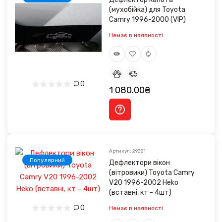
(мухобійка) для Toyota
Camry 1996-2000 (VIP)
Немає в наявності
0
1 080.00₴
Артикул: 29381
Популярний
Дефлектори вікон
(вітровики) Toyota Camry
V20 1996-2002 Heko
(вставні, кт - 4шт)
0
Немає в наявності