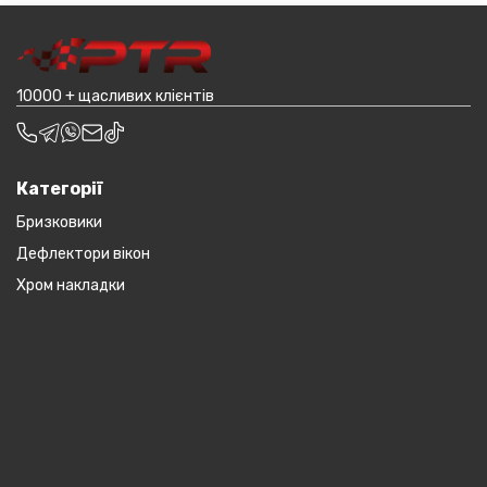
транспортування до місцявидачі (уточнювати з
наприклад бампера і спідниці і т.д.).
оператором).
10000 + щасливих клієнтів
Категорії
Бризковики
Дефлектори вікон
Хром накладки