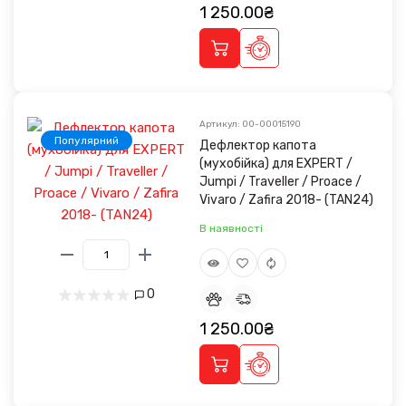
1 250.00₴
Артикул: 00-00015190
Популярний
Дефлектор капота
(мухобійка) для EXPERT /
Jumpi / Traveller / Proace /
Vivaro / Zafira 2018- (TAN24)
В наявності
0
1 250.00₴