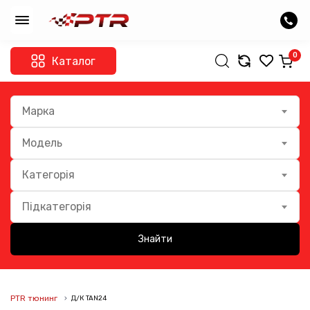
0
Каталог
Марка
Модель
Категорія
Підкатегорія
Знайти
PTR тюнинг
Д/К TAN24