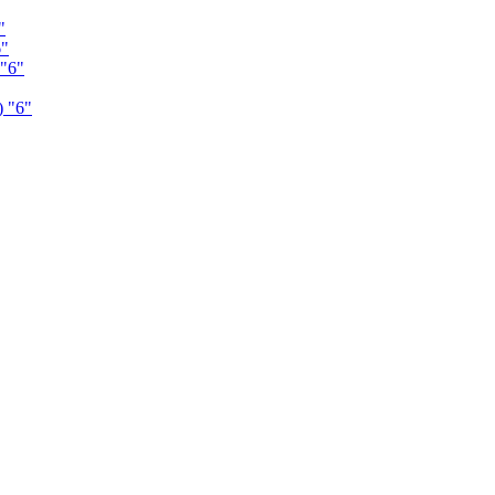
"
6"
"6"
 "6"