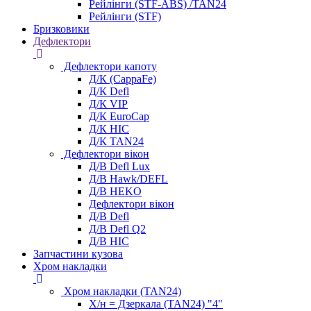
Рейлінги (STF-ABS) /TAN24
Рейлінги (STF)
Бризковики
Дефлектори
Дефлектори капоту
Д/К (CappaFe)
Д/К Defl
Д/К VIP
Д/К EuroCap
Д/К HIC
Д/К TAN24
Дефлектори вікон
Д/В Defl Lux
Д/В Hawk/DEFL
Д/В HEKO
Дефлектори вікон
Д/В Defl
Д/В Defl Q2
Д/В HIC
Запчастини кузова
Хром накладки
Хром накладки (TAN24)
Х/н = Дзеркала (TAN24) "4"