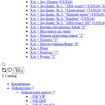
Х/н = Зад. Номер (TAN24)
Х/н = Зад.Бамп. № 1. "ABS-пласт" (TAN24) "6
Х/н = Зад.Бамп. № 2. "Хром-нерж" (TAN24) "
Х/н = Зад.Бамп. № 3. "Чорний-хром" (TAN24) 
Х/н = Зад.Бамп. № 4. "Карбон" (TAN24)
Х/н = Зад.Бамп. № 5. "ABS-пласт 3D" (TAN24)
Х/н = Кромка багажника Хром "2"
Х/н = Молдинги на двері
Х/н = Нижня окантовка вікон "2"
Х/н = Пороги "5"
Х/н = Протитуманка/Фари "8"
Х/н = Різне
Х/н = Решітка "7"
Х/н = Ручки "3"
0
Catalog
Бризковики
Дефлектори
Дефлектори капоту
- Д/К VIP
- Д/К Defl
- Д/К (CappaFe)