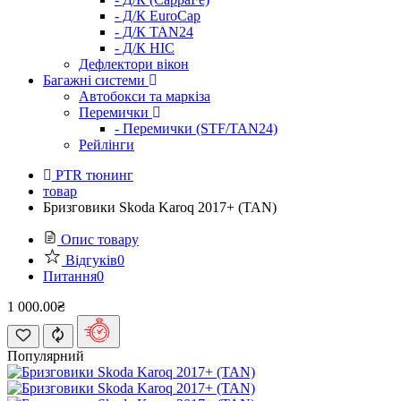
- Д/К EuroCap
- Д/К TAN24
- Д/К HIC
Дефлектори вікон
Багажні системи
Автобокси та маркіза
Перемички
- Перемички (STF/TAN24)
Рейлінги
PTR тюнинг
товар
Бризговики Skoda Karoq 2017+ (TAN)
Опис товару
Відгуків
0
Питання
0
1 000.00₴
Популярний