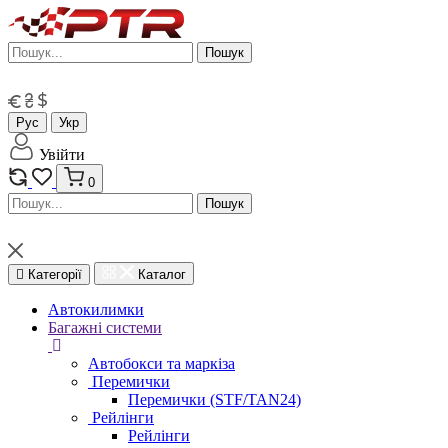
Пошук
Рус
Укр
Увійти
0
Пошук
Категорії
Каталог
Автокилимки
Багажні системи
Автобокси та маркіза
Перемички
Перемички (STF/TAN24)
Рейлінги
Рейлінги