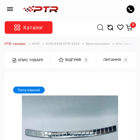
0
Каталог
PTR тюнинг
AUDI
AUDI A4 B9 2015-2024
Хром накладки
Х/н = Зад.Бамп
ВІДГУКІВ
ПИТАННЯ
ОПИС ТОВАРУ
0
0
Популярний