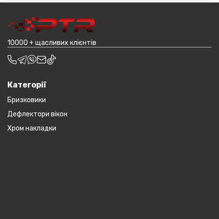
транспортування до місцявидачі (уточнювати з
наприклад бампера і спідниці і т.д.).
оператором).
10000 + щасливих клієнтів
Категорії
Бризковики
Дефлектори вікон
Хром накладки