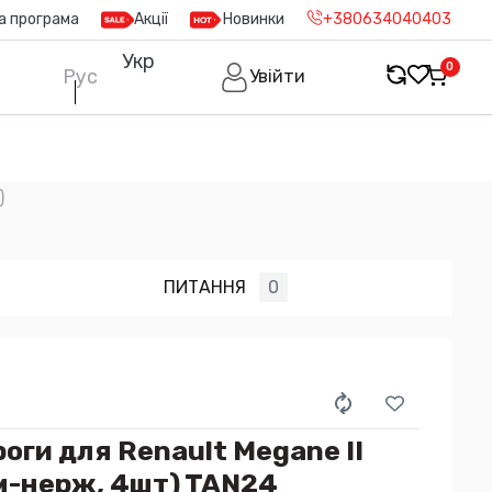
а програма
Акції
Новинки
+380634040403
Укр
0
Рус
Увійти
)
ПИТАННЯ
0
оги для Renault Megane II
м-нерж, 4шт) TAN24