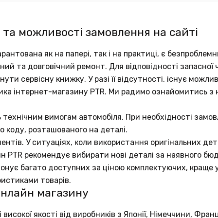
 та можливості замовлення на сайті
рантована як на папері, так і на практиці, є безпробле
аний та довговічний ремонт. Для відповідності запасно
ути сервісну книжку. У разі її відсутності, існує можли
ика інтернет-магазину PTR. Ми радимо ознайомитись з
ь технічним вимогам автомобіля. При необхідності замов
о коду, розташованого на деталі.
ентів. У ситуаціях, коли використання оригінальних д
ин PTR рекомендує вибирати нові деталі за наявного бю
понує багато доступних за ціною комплектуючих, краще у
ристиками товарів.
онлайн магазину
исокої якості від виробників з Японії, Німеччини, Франц