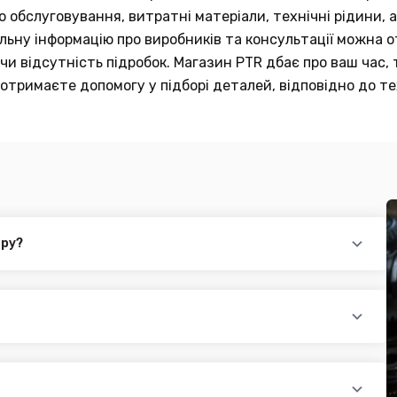
обслуговування, витратні матеріали, технічні рідини, а
тальну інформацію про виробників та консультації можна
и відсутність підробок. Магазин PTR дбає про ваш час, 
отримаєте допомогу у підборі деталей, відповідно до те
ару?
повідного товару. Ви можете зв'язатися з нами за телефоном,
йті.
раїни (крім АРК, ЛНР, ДНР). Доставка здійснюється такими