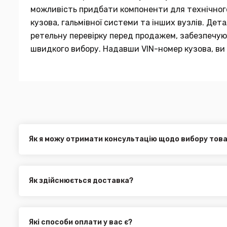
можливість придбати компоненти для технічного 
кузова, гальмівної системи та інших вузлів. Де
ретельну перевірку перед продажем, забезпечуюч
швидкого вибору. Надавши VIN-номер кузова, ви 
Як я можу отримати консультацію щодо вибору тов
Наші експерти завжди готові допомогти вам у виборі від
електронною поштою або через онлайн-чат на нашому са
Як здійснюється доставка?
Ви можете оформити доставку товару в будь-яку точку Ук
службами, як:
Нова Пошта (термін доставки 1 - 3 дні)
Які способи оплати у вас є?