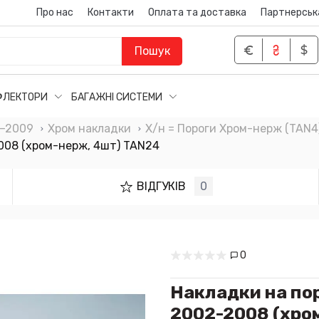
Про нас
Контакти
Оплата та доставка
Партнерськ
Пошук
ФЛЕКТОРИ
БАГАЖНІ СИСТЕМИ
2–2009
Хром накладки
Х/н = Пороги Хром-нерж (TAN4
2008 (хром-нерж, 4шт) TAN24
ВІДГУКІВ
0
0
Накладки на пор
2002-2008 (хро