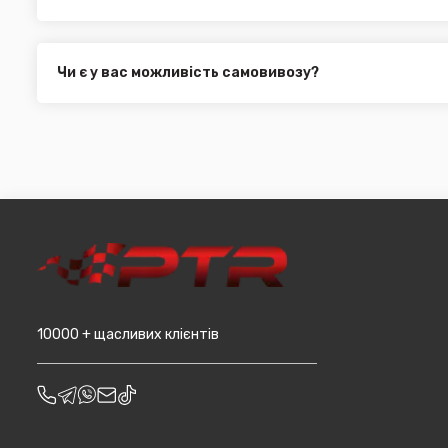
Укр. Пошта (термін доставки 1 - 3 дні за повною пере
Ми пропонуємо вибрати будь-який зі зручних способів опл
Делівері (термін доставки 2 - 5 днів за повною перед
можете здійснити оплату на сайті, замовити товар у к
Всі поштові служби надають послугу адресної доставки. У
платіж.
замовлення від 3000 грн. Дана пропозиція не поширюєть
Чи є у вас можливість самовивозу?
машин, наприклад бампера і спідниці і т.д.).
Для жителів міста Чернівці доступна опція самовивозу. О
він може перебувати на іншому складі. Якщо ви замовляєт
додана ціна транспортування до місцявидачі (уточнюват
10000 + щасливих клієнтів