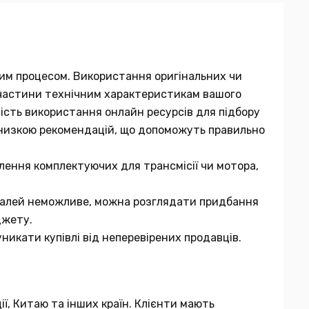
мним процесом. Використання оригінальних чи
ї частини технічним характеристикам вашого
вість використання онлайн ресурсів для підбору
 низкою рекомендацій, що допоможуть правильно
лення комплектуючих для трансмісії чи мотора,
еталей неможливе, можна розглядати придбання
джету.
никати купівлі від неперевірених продавців.
ії, Китаю та інших країн. Клієнти мають