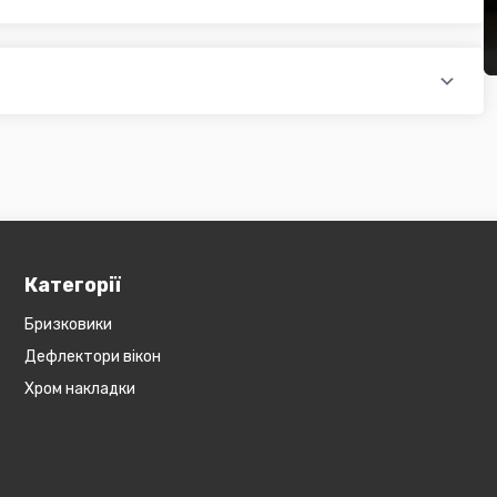
доплатою) для великогабаритного товару
ати при купівлі автозапчастин в інтернет магазині PTR. Ви
оплатою)
редит, оформити розстрочку або використовувати накладений
 магазині діє безкоштовна доставка при мінімальній сумі
ся на великогабаритний товар (пластикові обважування для
бов'язково уточнюйте наявність товару в магазині, оскільки
евеликогабаритні деталі, то до їх вартості може бути
и з оператором).
Категорії
Бризковики
Дефлектори вікон
Хром накладки