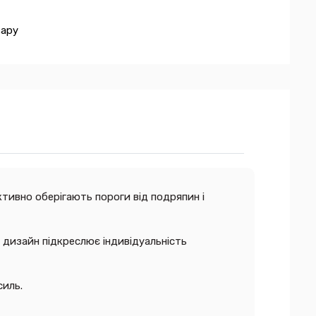
вару
тивно оберігають пороги від подряпин і
й дизайн підкреслює індивідуальність
силь.