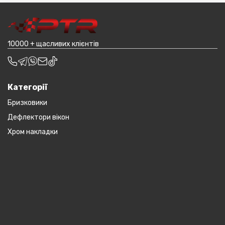
транспортування до місцявидачі (уточнювати з
наприклад бампера і спідниці і т.д.).
оператором).
10000 + щасливих клієнтів
Категорії
Бризковики
Дефлектори вікон
Хром накладки