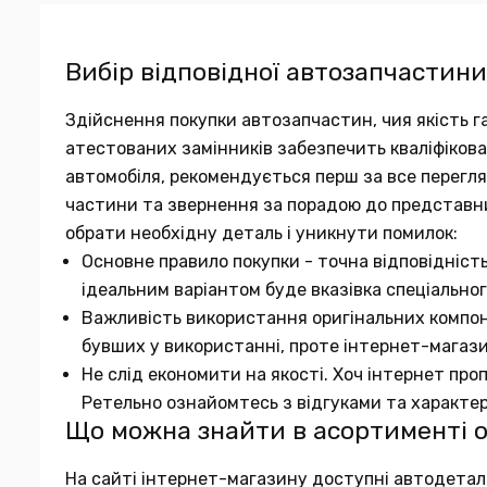
Вибір відповідної автозапчастини
Здійснення покупки автозапчастин, чия якість га
атестованих замінників забезпечить кваліфіков
автомобіля, рекомендується перш за все переглян
частини та звернення за порадою до представн
обрати необхідну деталь і уникнути помилок:
Основне правило покупки - точна відповідніст
ідеальним варіантом буде вказівка спеціальног
Важливість використання оригінальних компон
бувших у використанні, проте інтернет-магаз
Не слід економити на якості. Хоч інтернет про
Ретельно ознайомтесь з відгуками та характе
Що можна знайти в асортименті 
На сайті інтернет-магазину доступні автодеталі в