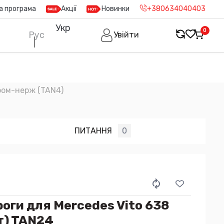
а програма
Акції
Новинки
+380634040403
Укр
0
Рус
Увійти
ром-нерж (TAN4)
ПИТАННЯ
0
оги для Mercedes Vito 638
т) TAN24