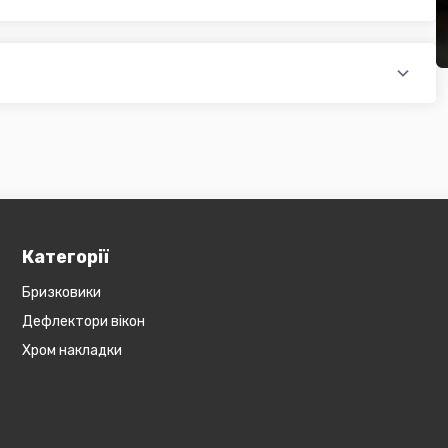
доплатою) для великогабаритного товару
ати при купівлі автозапчастин в інтернет магазині PTR. Ви
оплатою)
редит, оформити розстрочку або використовувати накладений
 магазині діє безкоштовна доставка при мінімальній сумі
ся на великогабаритний товар (пластикові обважування для
бов'язково уточнюйте наявність товару в магазині, оскільки
евеликогабаритні деталі, то до їх вартості може бути
и з оператором).
Категорії
Бризковики
Дефлектори вікон
Хром накладки