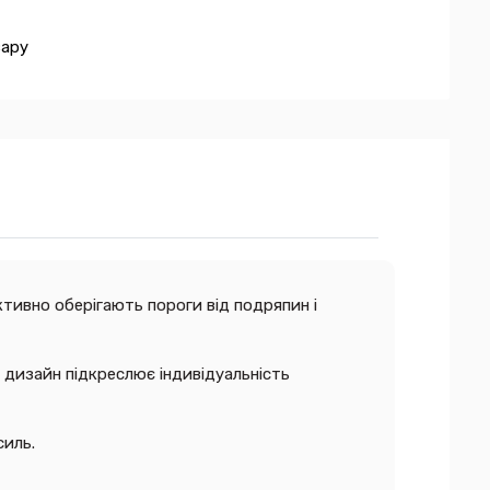
вару
тивно оберігають пороги від подряпин і
й дизайн підкреслює індивідуальність
силь.