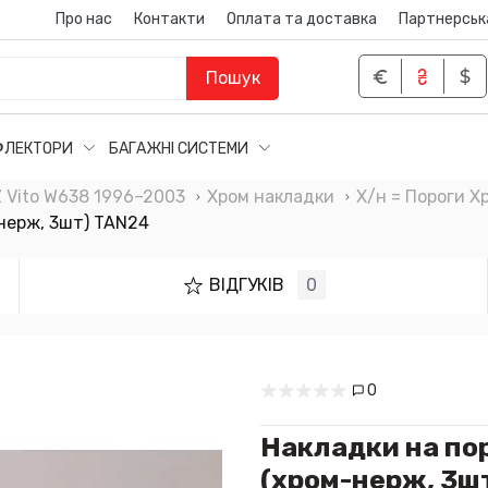
Про нас
Контакти
Оплата та доставка
Партнерськ
Пошук
ФЛЕКТОРИ
БАГАЖНІ СИСТЕМИ
Vito W638 1996–2003
Хром накладки
Х/н = Пороги Х
-нерж, 3шт) TAN24
ВІДГУКІВ
0
0
Накладки на пор
(хром-нерж, 3ш