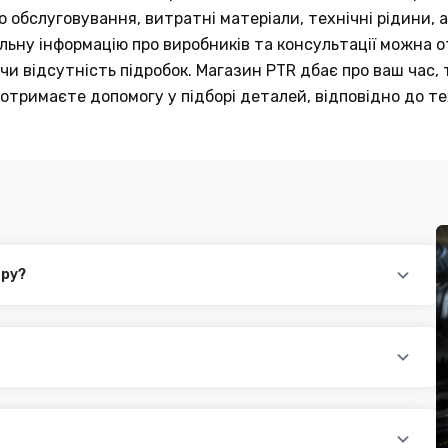
обслуговування, витратні матеріали, технічні рідини, а
тальну інформацію про виробників та консультації можна
и відсутність підробок. Магазин PTR дбає про ваш час, 
отримаєте допомогу у підборі деталей, відповідно до те
ару?
повідного товару. Ви можете зв'язатися з нами за телефоном,
йті.
раїни (крім АРК, ЛНР, ДНР). Доставка здійснюється такими