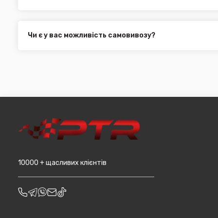
Укр. Пошта (термін доставки 1 - 3 дні за повною пере
Ми пропонуємо вибрати будь-який зі зручних способів опл
Делівері (термін доставки 2 - 5 днів за повною перед
можете здійснити оплату на сайті, замовити товар у к
Всі поштові служби надають послугу адресної доставки. У
платіж.
замовлення від 3000 грн. Дана пропозиція не поширюєть
Чи є у вас можливість самовивозу?
машин, наприклад бампера і спідниці і т.д.).
Для жителів міста Чернівці доступна опція самовивозу. О
він може перебувати на іншому складі. Якщо ви замовляєт
додана ціна транспортування до місцявидачі (уточнюват
10000 + щасливих клієнтів