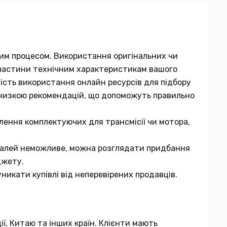
мним процесом. Використання оригінальних чи
ї частини технічним характеристикам вашого
вість використання онлайн ресурсів для підбору
 низкою рекомендацій, що допоможуть правильно
лення комплектуючих для трансмісії чи мотора,
еталей неможливе, можна розглядати придбання
джету.
никати купівлі від неперевірених продавців.
ії, Китаю та інших країн. Клієнти мають