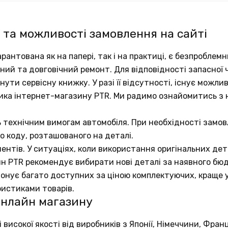
 та можливості замовлення на сайті
рантована як на папері, так і на практиці, є безпробле
аний та довговічний ремонт. Для відповідності запасно
ути сервісну книжку. У разі її відсутності, існує можли
ика інтернет-магазину PTR. Ми радимо ознайомитись з
ь технічним вимогам автомобіля. При необхідності замов
о коду, розташованого на деталі.
ентів. У ситуаціях, коли використання оригінальних д
ин PTR рекомендує вибирати нові деталі за наявного бю
понує багато доступних за ціною комплектуючих, краще у
ристиками товарів.
онлайн магазину
исокої якості від виробників з Японії, Німеччини, Франц