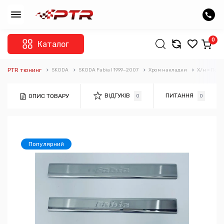
0
Каталог
PTR тюнинг
SKODA
SKODA Fabia I 1999–2007
Хром накладки
Х/н = Пор
ВІДГУКІВ
ПИТАННЯ
ОПИС ТОВАРУ
0
0
Популярний