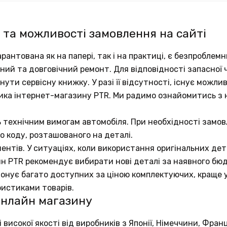
 та можливості замовлення на сайті
рантована як на папері, так і на практиці, є безпробле
аний та довговічний ремонт. Для відповідності запасно
ути сервісну книжку. У разі її відсутності, існує можли
ика інтернет-магазину PTR. Ми радимо ознайомитись з
ь технічним вимогам автомобіля. При необхідності замов
о коду, розташованого на деталі.
ентів. У ситуаціях, коли використання оригінальних д
ин PTR рекомендує вибирати нові деталі за наявного бю
понує багато доступних за ціною комплектуючих, краще у
ристиками товарів.
онлайн магазину
исокої якості від виробників з Японії, Німеччини, Франц