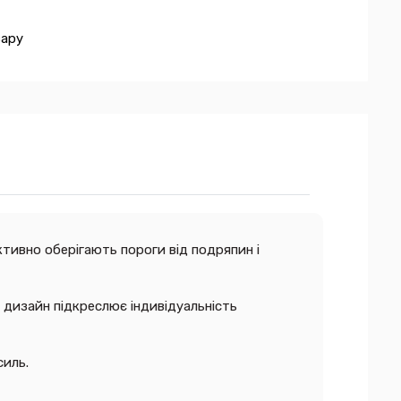
вару
тивно оберігають пороги від подряпин і
й дизайн підкреслює індивідуальність
силь.