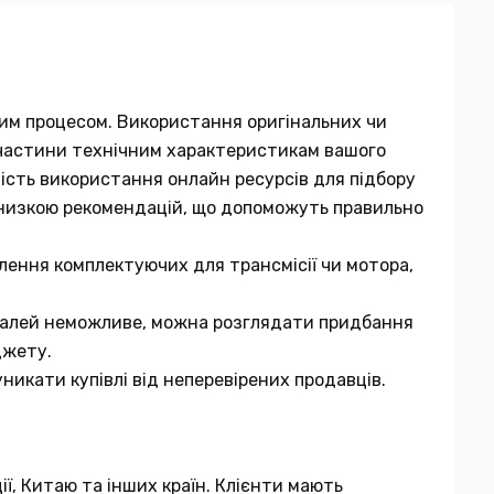
мним процесом. Використання оригінальних чи
ї частини технічним характеристикам вашого
вість використання онлайн ресурсів для підбору
 низкою рекомендацій, що допоможуть правильно
лення комплектуючих для трансмісії чи мотора,
еталей неможливе, можна розглядати придбання
джету.
никати купівлі від неперевірених продавців.
ії, Китаю та інших країн. Клієнти мають