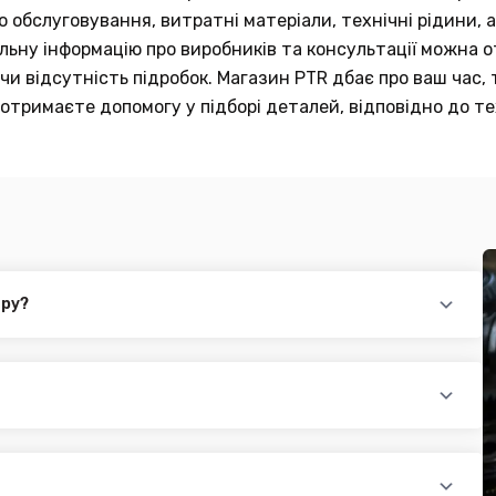
обслуговування, витратні матеріали, технічні рідини, а
тальну інформацію про виробників та консультації можна
и відсутність підробок. Магазин PTR дбає про ваш час, 
отримаєте допомогу у підборі деталей, відповідно до те
ару?
повідного товару. Ви можете зв'язатися з нами за телефоном,
йті.
раїни (крім АРК, ЛНР, ДНР). Доставка здійснюється такими