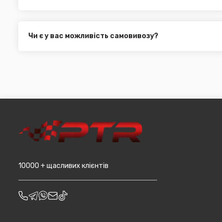
Укр. Пошта (термін доставки 1 - 3 дні за повною пере
Ми пропонуємо вибрати будь-який зі зручних способів опл
Делівері (термін доставки 2 - 5 днів за повною перед
можете здійснити оплату на сайті, замовити товар у к
Всі поштові служби надають послугу адресної доставки. У
платіж.
замовлення від 3000 грн. Дана пропозиція не поширюєть
Чи є у вас можливість самовивозу?
машин, наприклад бампера і спідниці і т.д.).
Для жителів міста Чернівці доступна опція самовивозу. О
він може перебувати на іншому складі. Якщо ви замовляєт
додана ціна транспортування до місцявидачі (уточнюват
10000 + щасливих клієнтів