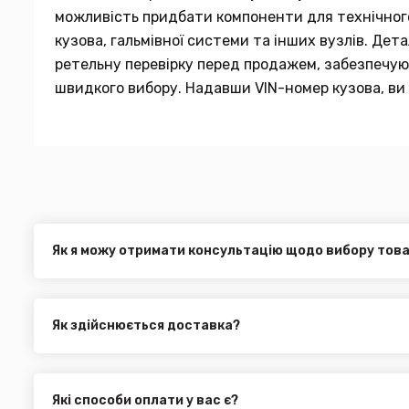
можливість придбати компоненти для технічного 
кузова, гальмівної системи та інших вузлів. Де
ретельну перевірку перед продажем, забезпечуюч
швидкого вибору. Надавши VIN-номер кузова, ви 
Як я можу отримати консультацію щодо вибору тов
Наші експерти завжди готові допомогти вам у виборі від
електронною поштою або через онлайн-чат на нашому са
Як здійснюється доставка?
Ви можете оформити доставку товару в будь-яку точку Ук
службами, як:
Нова Пошта (термін доставки 1 - 3 дні)
Які способи оплати у вас є?