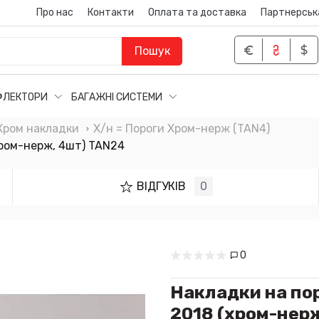
Про нас
Контакти
Оплата та доставка
Партнерськ
Пошук
ФЛЕКТОРИ
БАГАЖНІ СИСТЕМИ
Хром накладки
Х/н = Пороги Хром-нерж (TAN4)
(хром-нерж, 4шт) TAN24
ВІДГУКІВ
0
0
Накладки на поро
2018 (хром-нер