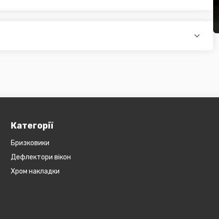
доплатою) для великогабаритного товару
ати при купівлі автозапчастин в інтернет магазині PTR. Ви
оплатою)
редит, оформити розстрочку або використовувати накладений
 магазині діє безкоштовна доставка при мінімальній сумі
ся на великогабаритний товар (пластикові обважування для
бов'язково уточнюйте наявність товару в магазині, оскільки
евеликогабаритні деталі, то до їх вартості може бути
и з оператором).
Категорії
Бризковики
Дефлектори вікон
Хром накладки