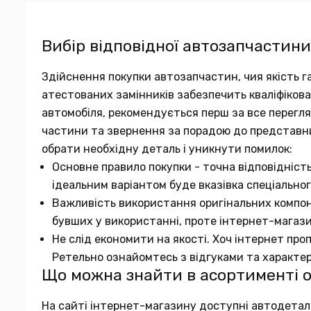
Вибір відповідної автозапчастини
Здійснення покупки автозапчастин, чия якість га
атестованих замінників забезпечить кваліфіков
автомобіля, рекомендується перш за все переглян
частини та звернення за порадою до представн
обрати необхідну деталь і уникнути помилок:
Основне правило покупки - точна відповідніст
ідеальним варіантом буде вказівка спеціальног
Важливість використання оригінальних компон
бувших у використанні, проте інтернет-магаз
Не слід економити на якості. Хоч інтернет про
Ретельно ознайомтесь з відгуками та характе
Що можна знайти в асортименті 
На сайті інтернет-магазину доступні автодеталі в