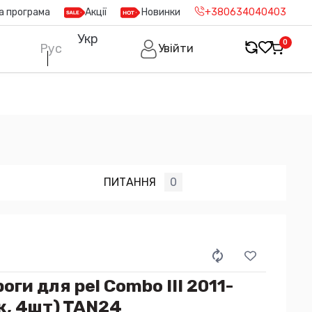
а програма
Акції
Новинки
+380634040403
Укр
0
Рус
Увійти
ПИТАННЯ
0
ги для pel Combo III 2011-
ж, 4шт) TAN24