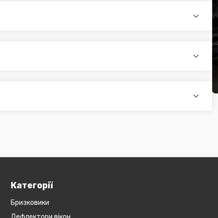
раїни (крім АРК, ЛНР, ДНР). Доставка здійснюється такими
доплатою) для великогабаритного товару
ати при купівлі автозапчастин в інтернет магазині PTR. Ви
оплатою)
редит, оформити розстрочку або використовувати накладений
 магазині діє безкоштовна доставка при мінімальній сумі
ся на великогабаритний товар (пластикові обважування для
бов'язково уточнюйте наявність товару в магазині, оскільки
евеликогабаритні деталі, то до їх вартості може бути
и з оператором).
Категорії
Бризковики
Дефлектори вікон