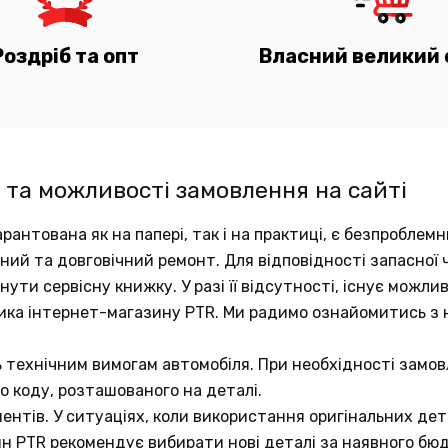
Роздріб та опт
Власний великий 
 та можливості замовлення на сайті
рантована як на папері, так і на практиці, є безпробле
аний та довговічний ремонт. Для відповідності запасно
ути сервісну книжку. У разі її відсутності, існує можли
ика інтернет-магазину PTR. Ми радимо ознайомитись з
ь технічним вимогам автомобіля. При необхідності замов
о коду, розташованого на деталі.
ентів. У ситуаціях, коли використання оригінальних д
ин PTR рекомендує вибирати нові деталі за наявного бю