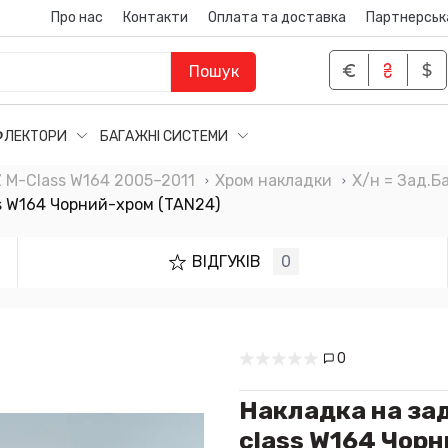
Про нас
Контакти
Оплата та доставка
Партнерськ
Пошук
ФЛЕКТОРИ
БАГАЖНІ СИСТЕМИ
M-Class W164 2005–2011
Хром накладки
Х/н = Зад.Б
s W164 Чорний-хром (TAN24)
ВІДГУКІВ
0
0
Накладка на зад
class W164 Чор