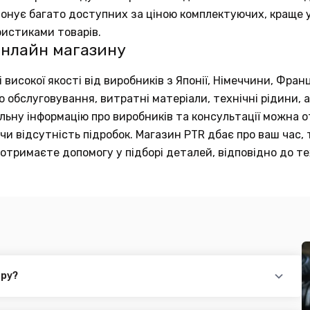
понує багато доступних за ціною комплектуючих, краще у
ристиками товарів.
онлайн магазину
исокої якості від виробників з Японії, Німеччини, Франц
обслуговування, витратні матеріали, технічні рідини, а
тальну інформацію про виробників та консультації можна
и відсутність підробок. Магазин PTR дбає про ваш час, 
отримаєте допомогу у підборі деталей, відповідно до те
ару?
повідного товару. Ви можете зв'язатися з нами за телефоном,
йті.