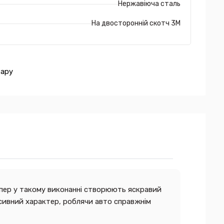
Нержавіюча сталь
На двосторонній скотч 3М
вару
мпер у такому виконанні створюють яскравий
ресивний характер, роблячи авто справжнім