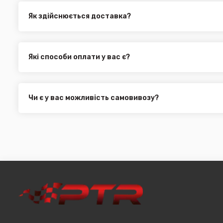
Як здійснюється доставка?
Ви можете оформити доставку товару в будь-яку точку Ук
службами, як:
Нова Пошта (термін доставки 1 - 3 дні)
Які способи оплати у вас є?
Укр. Пошта (термін доставки 1 - 3 дні за повною пере
Ми пропонуємо вибрати будь-який зі зручних способів опл
Делівері (термін доставки 2 - 5 днів за повною перед
можете здійснити оплату на сайті, замовити товар у к
Всі поштові служби надають послугу адресної доставки. У
платіж.
замовлення від 3000 грн. Дана пропозиція не поширюєть
Чи є у вас можливість самовивозу?
машин, наприклад бампера і спідниці і т.д.).
Для жителів міста Чернівці доступна опція самовивозу. О
він може перебувати на іншому складі. Якщо ви замовляєт
додана ціна транспортування до місцявидачі (уточнюват