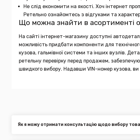
Не слід економити на якості. Хоч інтернет про
Ретельно ознайомтесь з відгуками та характе
Що можна знайти в асортименті 
На сайті інтернет-магазину доступні автодеталі в
можливість придбати компоненти для технічного 
кузова, гальмівної системи та інших вузлів. Де
ретельну перевірку перед продажем, забезпечуюч
швидкого вибору. Надавши VIN-номер кузова, ви 
Як я можу отримати консультацію щодо вибору тов
Наші експерти завжди готові допомогти вам у виборі від
електронною поштою або через онлайн-чат на нашому са