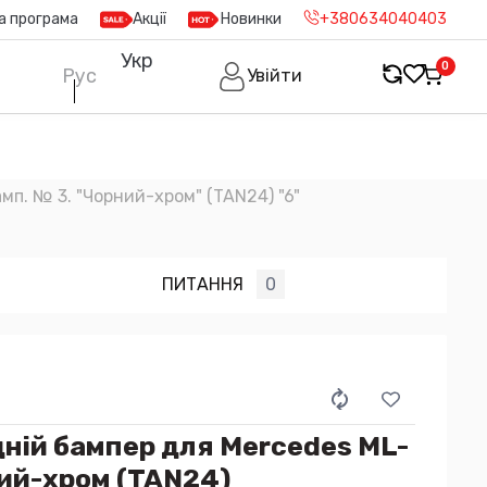
а програма
Акції
Новинки
+380634040403
Укр
0
Рус
Увійти
амп. № 3. "Чорний-хром" (TAN24) "6"
ПИТАННЯ
0
ній бампер для Mercedes ML-
ний-хром (TAN24)