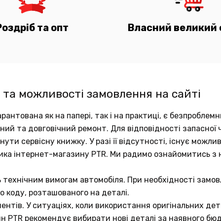
Роздріб та опт
Власний великий 
 та можливості замовлення на сайті
рантована як на папері, так і на практиці, є безпробле
аний та довговічний ремонт. Для відповідності запасно
ути сервісну книжку. У разі її відсутності, існує можли
ика інтернет-магазину PTR. Ми радимо ознайомитись з
ь технічним вимогам автомобіля. При необхідності замов
о коду, розташованого на деталі.
ентів. У ситуаціях, коли використання оригінальних д
ин PTR рекомендує вибирати нові деталі за наявного бю