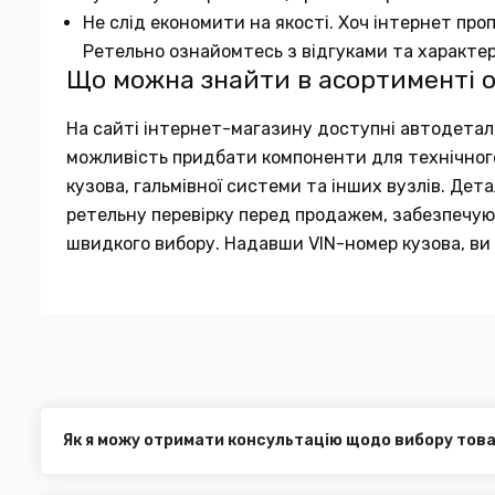
Не слід економити на якості. Хоч інтернет про
Ретельно ознайомтесь з відгуками та характе
Що можна знайти в асортименті 
На сайті інтернет-магазину доступні автодеталі в
можливість придбати компоненти для технічного 
кузова, гальмівної системи та інших вузлів. Де
ретельну перевірку перед продажем, забезпечуюч
швидкого вибору. Надавши VIN-номер кузова, ви 
Як я можу отримати консультацію щодо вибору тов
Наші експерти завжди готові допомогти вам у виборі від
електронною поштою або через онлайн-чат на нашому са