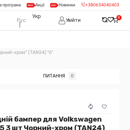
а програма
Акції
Новинки
+380634040403
Укр
0
Рус
Увійти
орний-хром" (TAN24) "6"
ПИТАННЯ
0
дній бампер для Volkswagen
5 3 шт Чорний-хром (TAN24)