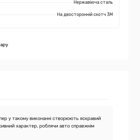
Нержавіюча сталь
На двосторонній скотч 3М
вару
мпер у такому виконанні створюють яскравий
ресивний характер, роблячи авто справжнім