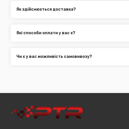
Як здійснюється доставка?
Ви можете оформити доставку товару в будь-яку точку Ук
службами, як:
Нова Пошта (термін доставки 1 - 3 дні)
Які способи оплати у вас є?
Укр. Пошта (термін доставки 1 - 3 дні за повною пере
Ми пропонуємо вибрати будь-який зі зручних способів опл
Делівері (термін доставки 2 - 5 днів за повною перед
можете здійснити оплату на сайті, замовити товар у к
Всі поштові служби надають послугу адресної доставки. У
платіж.
замовлення від 3000 грн. Дана пропозиція не поширюєть
Чи є у вас можливість самовивозу?
машин, наприклад бампера і спідниці і т.д.).
Для жителів міста Чернівці доступна опція самовивозу. О
він може перебувати на іншому складі. Якщо ви замовляєт
додана ціна транспортування до місцявидачі (уточнюват