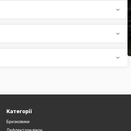
раїни (крім АРК, ЛНР, ДНР). Доставка здійснюється такими
доплатою) для великогабаритного товару
ати при купівлі автозапчастин в інтернет магазині PTR. Ви
оплатою)
редит, оформити розстрочку або використовувати накладений
 магазині діє безкоштовна доставка при мінімальній сумі
ся на великогабаритний товар (пластикові обважування для
бов'язково уточнюйте наявність товару в магазині, оскільки
евеликогабаритні деталі, то до їх вартості може бути
и з оператором).
Категорії
Бризковики
Дефлектори вікон