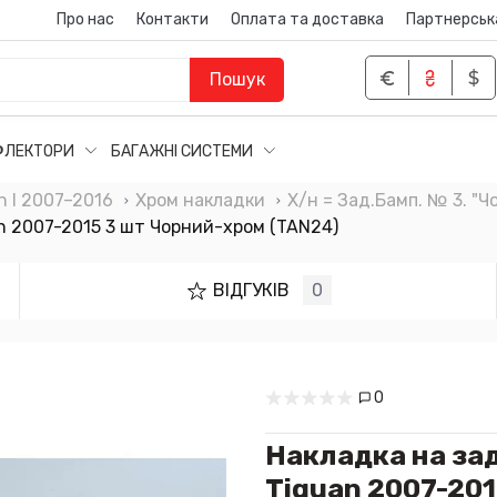
Про нас
Контакти
Оплата та доставка
Партнерськ
Пошук
ФЛЕКТОРИ
БАГАЖНІ СИСТЕМИ
 I 2007–2016
Хром накладки
Х/н = Зад.Бамп. № 3. "Ч
n 2007-2015 3 шт Чорний-хром (TAN24)
ВІДГУКІВ
0
0
Накладка на за
Tiguan 2007-201