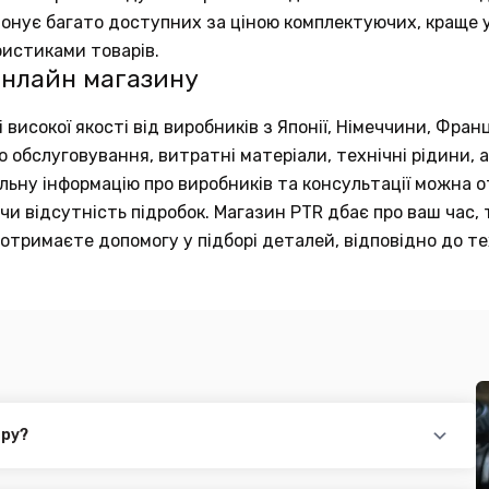
понує багато доступних за ціною комплектуючих, краще у
ристиками товарів.
онлайн магазину
исокої якості від виробників з Японії, Німеччини, Франц
обслуговування, витратні матеріали, технічні рідини, а
тальну інформацію про виробників та консультації можна
и відсутність підробок. Магазин PTR дбає про ваш час, 
отримаєте допомогу у підборі деталей, відповідно до те
ару?
повідного товару. Ви можете зв'язатися з нами за телефоном,
йті.