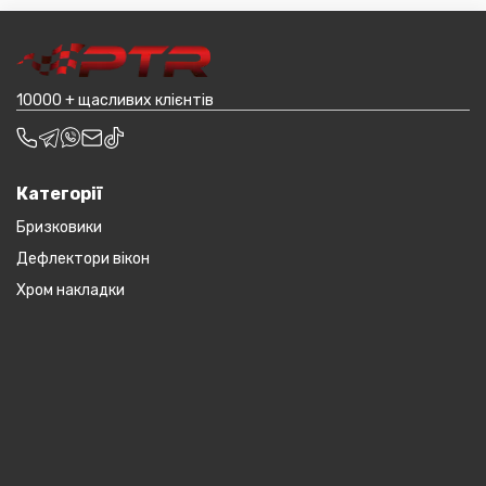
товар (пластикові обважування для машин,
транспортування до місцявидачі (уточнювати з
наприклад бампера і спідниці і т.д.).
оператором).
10000 + щасливих клієнтів
Категорії
Бризковики
Дефлектори вікон
Хром накладки