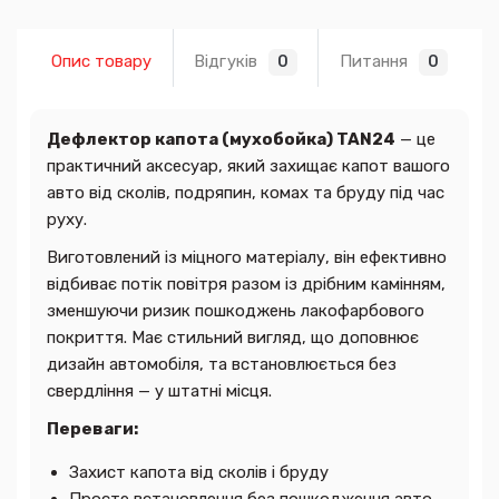
Опис товару
Відгуків
Питання
0
0
Дефлектор капота (мухобойка) TAN24
— це
практичний аксесуар, який захищає капот вашого
авто від сколів, подряпин, комах та бруду під час
руху.
Виготовлений із міцного матеріалу, він ефективно
відбиває потік повітря разом із дрібним камінням,
зменшуючи ризик пошкоджень лакофарбового
покриття. Має стильний вигляд, що доповнює
дизайн автомобіля, та встановлюється без
свердління — у штатні місця.
Переваги:
Захист капота від сколів і бруду
Просте встановлення без пошкодження авто