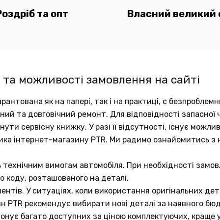
Роздріб та опт
Власний великий 
 та можливості замовлення на сайті
рантована як на папері, так і на практиці, є безпробле
аний та довговічний ремонт. Для відповідності запасно
ути сервісну книжку. У разі її відсутності, існує можли
ика інтернет-магазину PTR. Ми радимо ознайомитись з
ь технічним вимогам автомобіля. При необхідності замов
о коду, розташованого на деталі.
ентів. У ситуаціях, коли використання оригінальних д
ин PTR рекомендує вибирати нові деталі за наявного бю
понує багато доступних за ціною комплектуючих, краще у