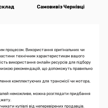
склад
Самовивіз Чернівці
мним процесом. Використання оригінальних чи
ї частини технічним характеристикам вашого
вість використання онлайн ресурсів для підбору
 низкою рекомендацій, що допоможуть правильно
лення комплектуючих для трансмісії чи мотора,
еталей неможливе, можна розглядати придбання
джету.
никати купівлі від неперевірених продавців.