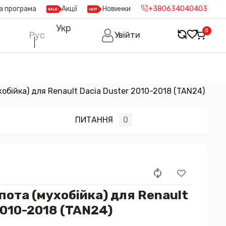
а програма
Акції
Новинки
+380634040403
Укр
0
Рус
Увійти
обійка) для Renault Dacia Duster 2010-2018 (TAN24)
ПИТАННЯ
0
ота (мухобійка) для Renault
2010-2018 (TAN24)