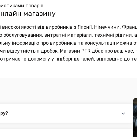
ристиками товарів.
онлайн магазину
исокої якості від виробників з Японії, Німеччини, Франц
обслуговування, витратні матеріали, технічні рідини, а
тальну інформацію про виробників та консультації можна
и відсутність підробок. Магазин PTR дбає про ваш час, 
отримаєте допомогу у підборі деталей, відповідно до те
ару?
повідного товару. Ви можете зв'язатися з нами за телефоном,
йті.