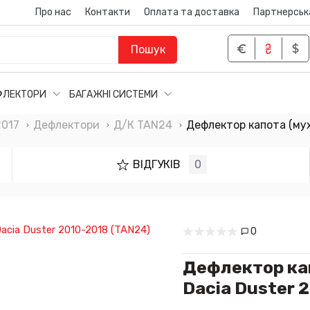
Про нас
Контакти
Оплата та доставка
Партнерськ
Пошук
ФЛЕКТОРИ
БАГАЖНІ СИСТЕМИ
2017
Дефлектори
Д/К TAN24
Дефлектор капота (мух
ВІДГУКІВ
0
0
Дефлектор кап
Dacia Duster 