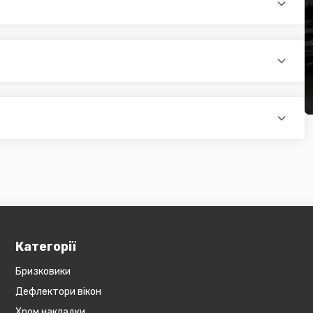
раїни (крім АРК, ЛНР, ДНР). Доставка здійснюється такими
доплатою) для великогабаритного товару
ати при купівлі автозапчастин в інтернет магазині PTR. Ви
оплатою)
редит, оформити розстрочку або використовувати накладений
 магазині діє безкоштовна доставка при мінімальній сумі
ся на великогабаритний товар (пластикові обважування для
бов'язково уточнюйте наявність товару в магазині, оскільки
евеликогабаритні деталі, то до їх вартості може бути
и з оператором).
Категорії
Бризковики
Дефлектори вікон
Хром накладки