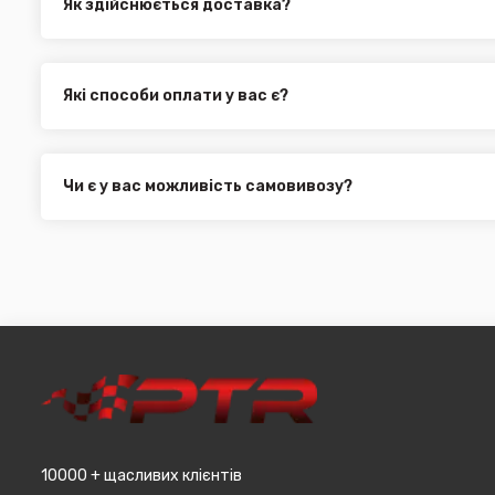
Як здійснюється доставка?
Ви можете оформити доставку товару в будь-яку точку Ук
службами, як:
Нова Пошта (термін доставки 1 - 3 дні)
Які способи оплати у вас є?
Укр. Пошта (термін доставки 1 - 3 дні за повною пере
Ми пропонуємо вибрати будь-який зі зручних способів опл
Делівері (термін доставки 2 - 5 днів за повною перед
можете здійснити оплату на сайті, замовити товар у к
Всі поштові служби надають послугу адресної доставки. У
платіж.
замовлення від 3000 грн. Дана пропозиція не поширюєть
Чи є у вас можливість самовивозу?
машин, наприклад бампера і спідниці і т.д.).
Для жителів міста Чернівці доступна опція самовивозу. О
він може перебувати на іншому складі. Якщо ви замовляєт
додана ціна транспортування до місцявидачі (уточнюват
10000 + щасливих клієнтів