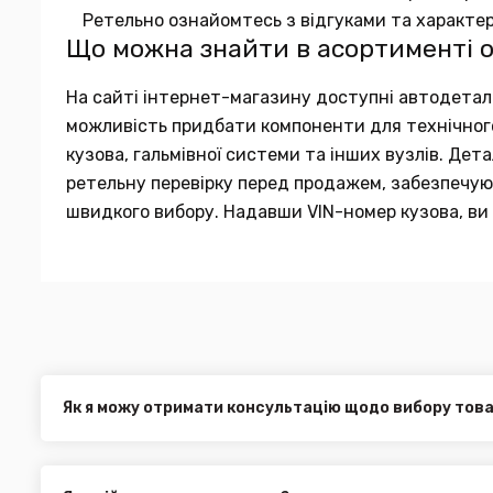
Ретельно ознайомтесь з відгуками та характе
Що можна знайти в асортименті 
На сайті інтернет-магазину доступні автодеталі в
можливість придбати компоненти для технічного 
кузова, гальмівної системи та інших вузлів. Де
ретельну перевірку перед продажем, забезпечуюч
швидкого вибору. Надавши VIN-номер кузова, ви 
Як я можу отримати консультацію щодо вибору тов
Наші експерти завжди готові допомогти вам у виборі від
електронною поштою або через онлайн-чат на нашому са