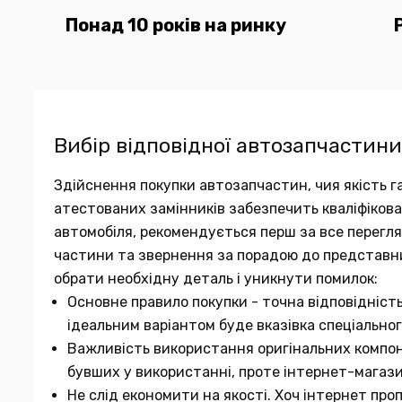
Понад 10 років на ринку
Вибір відповідної автозапчастини
Здійснення покупки автозапчастин, чия якість га
атестованих замінників забезпечить кваліфіков
автомобіля, рекомендується перш за все переглян
частини та звернення за порадою до представн
обрати необхідну деталь і уникнути помилок:
Основне правило покупки - точна відповідніст
ідеальним варіантом буде вказівка спеціальног
Важливість використання оригінальних компон
бувших у використанні, проте інтернет-магаз
Не слід економити на якості. Хоч інтернет про