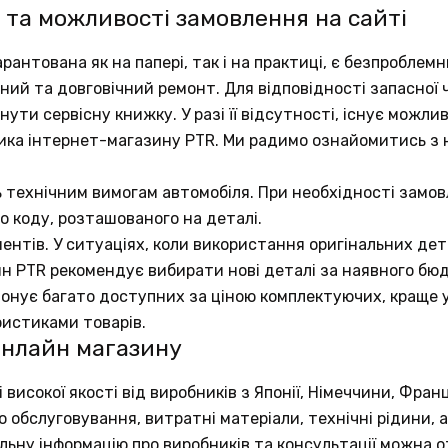
 та можливості замовлення на сайті
рантована як на папері, так і на практиці, є безпробле
аний та довговічний ремонт. Для відповідності запасно
ути сервісну книжку. У разі її відсутності, існує можли
ика інтернет-магазину PTR. Ми радимо ознайомитись з
ь технічним вимогам автомобіля. При необхідності замов
о коду, розташованого на деталі.
ентів. У ситуаціях, коли використання оригінальних д
ин PTR рекомендує вибирати нові деталі за наявного бю
понує багато доступних за ціною комплектуючих, краще у
ристиками товарів.
онлайн магазину
исокої якості від виробників з Японії, Німеччини, Франц
обслуговування, витратні матеріали, технічні рідини, а
тальну інформацію про виробників та консультації можна