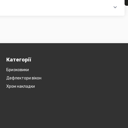
ся на великогабаритний товар (пластикові обважування для
бов'язково уточнюйте наявність товару в магазині, оскільки
евеликогабаритні деталі, то до їх вартості може бути
и з оператором).
Категорії
Бризковики
Дефлектори вікон
Хром накладки