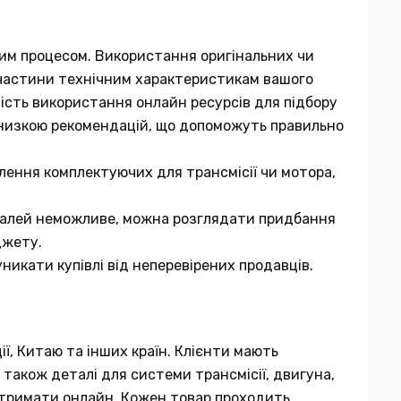
мним процесом. Використання оригінальних чи
ї частини технічним характеристикам вашого
вість використання онлайн ресурсів для підбору
 низкою рекомендацій, що допоможуть правильно
лення комплектуючих для трансмісії чи мотора,
еталей неможливе, можна розглядати придбання
джету.
никати купівлі від неперевірених продавців.
ії, Китаю та інших країн. Клієнти мають
 також деталі для системи трансмісії, двигуна,
 отримати онлайн. Кожен товар проходить