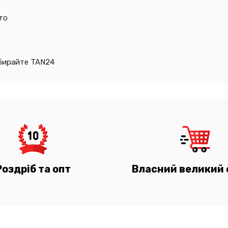
то
 обирайте TAN24
Роздріб та опт
Власний великий 