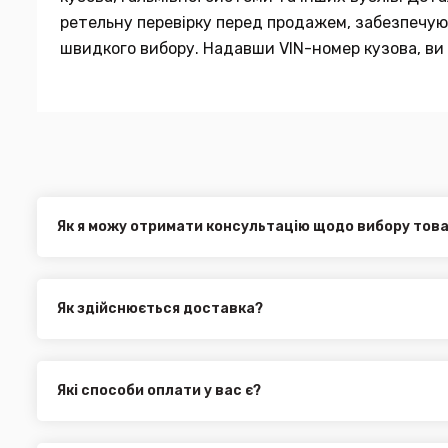
ретельну перевірку перед продажем, забезпечуюч
швидкого вибору. Надавши VIN-номер кузова, ви 
Як я можу отримати консультацію щодо вибору тов
Наші експерти завжди готові допомогти вам у виборі від
електронною поштою або через онлайн-чат на нашому са
Як здійснюється доставка?
Ви можете оформити доставку товару в будь-яку точку Ук
службами, як:
Нова Пошта (термін доставки 1 - 3 дні)
Які способи оплати у вас є?
Укр. Пошта (термін доставки 1 - 3 дні за повною пере
Ми пропонуємо вибрати будь-який зі зручних способів опл
Делівері (термін доставки 2 - 5 днів за повною перед
можете здійснити оплату на сайті, замовити товар у к
Всі поштові служби надають послугу адресної доставки. У