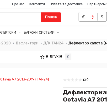
Про нас
Контакти
Оплата та доставка
Партнерськ
Пошук
ФЛЕКТОРИ
БАГАЖНІ СИСТЕМИ
3–2020
Дефлектори
Д/К TAN24
Дефлектор капота (м
ВІДГУКІВ
0
0
Дефлектор кап
Octavia A7 20