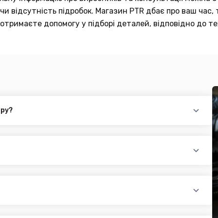
и відсутність підробок. Магазин PTR дбає про ваш час, 
отримаєте допомогу у підборі деталей, відповідно до те
ару?
повідного товару. Ви можете зв'язатися з нами за телефоном,
йті.
раїни (крім АРК, ЛНР, ДНР). Доставка здійснюється такими
доплатою) для великогабаритного товару
ати при купівлі автозапчастин в інтернет магазині PTR. Ви
оплатою)
редит, оформити розстрочку або використовувати накладений
 магазині діє безкоштовна доставка при мінімальній сумі