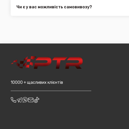
платіж.
замовлення від 3000 грн. Дана пропозиція не поширюєть
Чи є у вас можливість самовивозу?
машин, наприклад бампера і спідниці і т.д.).
Для жителів міста Чернівці доступна опція самовивозу. О
він може перебувати на іншому складі. Якщо ви замовляєт
додана ціна транспортування до місцявидачі (уточнюват
10000 + щасливих клієнтів