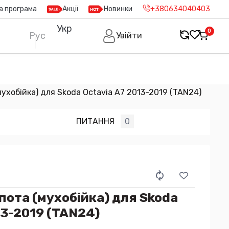
а програма
Акції
Новинки
+380634040403
Укр
0
Рус
Увійти
ухобійка) для Skoda Octavia A7 2013-2019 (TAN24)
ПИТАННЯ
0
ота (мухобійка) для Skoda
13-2019 (TAN24)