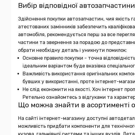
Вибір відповідної автозапчастини
Здійснення покупки автозапчастин, чия якість га
атестованих замінників забезпечить кваліфіков
автомобіля, рекомендується перш за все переглян
частини та звернення за порадою до представн
обрати необхідну деталь і уникнути помилок:
Основне правило покупки - точна відповідніст
ідеальним варіантом буде вказівка спеціальног
Важливість використання оригінальних компон
бувших у використанні, проте інтернет-магаз
Не слід економити на якості. Хоч інтернет про
Ретельно ознайомтесь з відгуками та характе
Що можна знайти в асортименті 
На сайті інтернет-магазину доступні автодеталі в
можливість придбати компоненти для технічного 
кузова, гальмівної системи та інших вузлів. Де