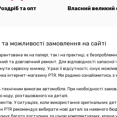
Роздріб та опт
Власний великий 
 та можливості замовлення на сайті
рантована як на папері, так і на практиці, є безпробле
аний та довговічний ремонт. Для відповідності запасно
ути сервісну книжку. У разі її відсутності, існує можли
ика інтернет-магазину PTR. Ми радимо ознайомитись з
ь технічним вимогам автомобіля. При необхідності замов
о коду, розташованого на деталі.
ентів. У ситуаціях, коли використання оригінальних д
ин PTR рекомендує вибирати нові деталі за наявного бю
понує багато доступних за ціною комплектуючих, краще у