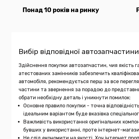
Понад 10 років на ринку
Вибір відповідної автозапчастини
Здійснення покупки автозапчастин, чия якість га
атестованих замінників забезпечить кваліфіков
автомобіля, рекомендується перш за все переглян
частини та звернення за порадою до представн
обрати необхідну деталь і уникнути помилок:
Основне правило покупки - точна відповідніст
ідеальним варіантом буде вказівка спеціальног
Важливість використання оригінальних компон
бувших у використанні, проте інтернет-магаз
Не слід економити на якості. Хоч інтернет про