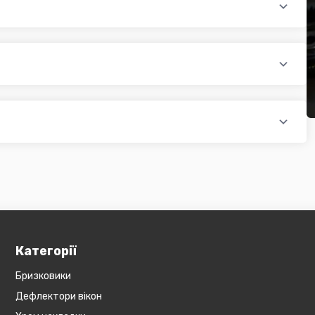
раїни (крім АРК, ЛНР, ДНР). Доставка здійснюється такими
доплатою) для великогабаритного товару
ати при купівлі автозапчастин в інтернет магазині PTR. Ви
оплатою)
редит, оформити розстрочку або використовувати накладений
 магазині діє безкоштовна доставка при мінімальній сумі
ся на великогабаритний товар (пластикові обважування для
бов'язково уточнюйте наявність товару в магазині, оскільки
евеликогабаритні деталі, то до їх вартості може бути
и з оператором).
Категорії
Бризковики
Дефлектори вікон