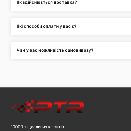
Як здійснюється доставка?
Ви можете оформити доставку товару в будь-яку точку Ук
службами, як:
Нова Пошта (термін доставки 1 - 3 дні)
Які способи оплати у вас є?
Укр. Пошта (термін доставки 1 - 3 дні за повною пере
Ми пропонуємо вибрати будь-який зі зручних способів опл
Делівері (термін доставки 2 - 5 днів за повною перед
можете здійснити оплату на сайті, замовити товар у к
Всі поштові служби надають послугу адресної доставки. У
платіж.
замовлення від 3000 грн. Дана пропозиція не поширюєть
Чи є у вас можливість самовивозу?
машин, наприклад бампера і спідниці і т.д.).
Для жителів міста Чернівці доступна опція самовивозу. О
він може перебувати на іншому складі. Якщо ви замовляєт
додана ціна транспортування до місцявидачі (уточнюват
10000 + щасливих клієнтів