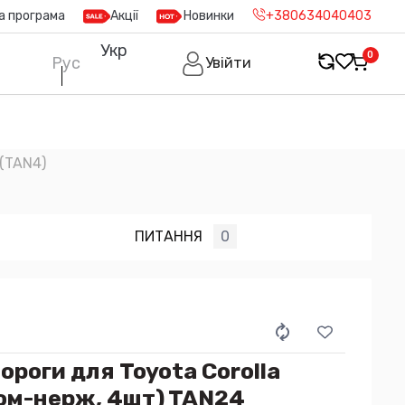
а програма
Акції
Новинки
+380634040403
Укр
0
Рус
Увійти
(TAN4)
ПИТАННЯ
0
ороги для Toyota Corolla
ром-нерж, 4шт) TAN24