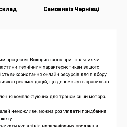
склад
Самовивіз Чернівці
мним процесом. Використання оригінальних чи
ї частини технічним характеристикам вашого
вість використання онлайн ресурсів для підбору
 низкою рекомендацій, що допоможуть правильно
лення комплектуючих для трансмісії чи мотора,
еталей неможливе, можна розглядати придбання
джету.
никати купівлі від неперевірених продавців.