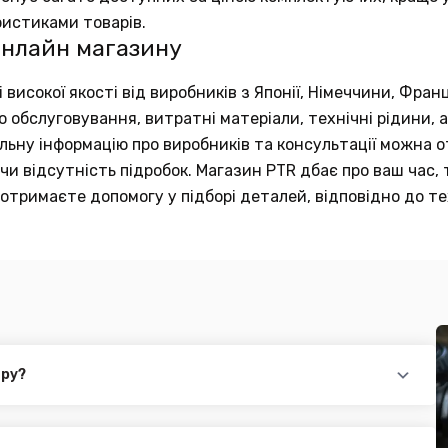
ристиками товарів.
онлайн магазину
исокої якості від виробників з Японії, Німеччини, Франц
обслуговування, витратні матеріали, технічні рідини, а
тальну інформацію про виробників та консультації можна
и відсутність підробок. Магазин PTR дбає про ваш час, 
отримаєте допомогу у підборі деталей, відповідно до те
ару?
повідного товару. Ви можете зв'язатися з нами за телефоном,
йті.