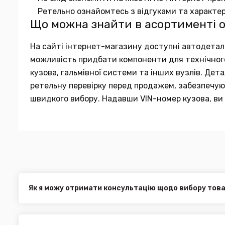
Ретельно ознайомтесь з відгуками та характе
Що можна знайти в асортименті 
На сайті інтернет-магазину доступні автодеталі в
можливість придбати компоненти для технічного 
кузова, гальмівної системи та інших вузлів. Де
ретельну перевірку перед продажем, забезпечуюч
швидкого вибору. Надавши VIN-номер кузова, ви 
Як я можу отримати консультацію щодо вибору тов
Наші експерти завжди готові допомогти вам у виборі від
електронною поштою або через онлайн-чат на нашому са