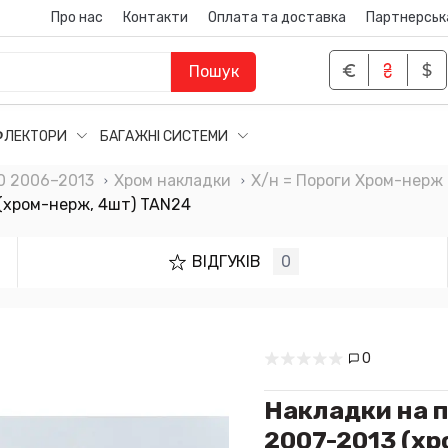
Про нас
Контакти
Оплата та доставка
Партнерськ
Пошук
ФЛЕКТОРИ
БАГАЖНІ СИСТЕМИ
50 2006–2013
Хром накладки
Х/н = Пороги Хром-нерж 
 (хром-нерж, 4шт) TAN24
ВІДГУКІВ
0
0
Накладки на п
2007-2013 (х