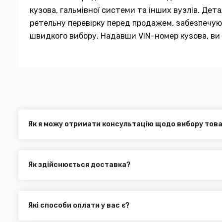
кузова, гальмівної системи та інших вузлів. Де
ретельну перевірку перед продажем, забезпечуюч
швидкого вибору. Надавши VIN-номер кузова, ви 
Як я можу отримати консультацію щодо вибору тов
Наші експерти завжди готові допомогти вам у виборі від
електронною поштою або через онлайн-чат на нашому са
Як здійснюється доставка?
Ви можете оформити доставку товару в будь-яку точку Ук
службами, як:
Нова Пошта (термін доставки 1 - 3 дні)
Які способи оплати у вас є?
Укр. Пошта (термін доставки 1 - 3 дні за повною пере
Ми пропонуємо вибрати будь-який зі зручних способів опл
Делівері (термін доставки 2 - 5 днів за повною перед