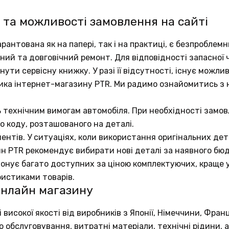
 та можливості замовлення на сайті
рантована як на папері, так і на практиці, є безпробле
аний та довговічний ремонт. Для відповідності запасно
ути сервісну книжку. У разі її відсутності, існує можли
ика інтернет-магазину PTR. Ми радимо ознайомитись з
ь технічним вимогам автомобіля. При необхідності замов
о коду, розташованого на деталі.
ентів. У ситуаціях, коли використання оригінальних д
ин PTR рекомендує вибирати нові деталі за наявного бю
понує багато доступних за ціною комплектуючих, краще у
ристиками товарів.
онлайн магазину
исокої якості від виробників з Японії, Німеччини, Франц
обслуговування, витратні матеріали, технічні рідини, а