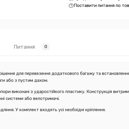
Поставити питання по то
Питання
0
рішення для перевезення додаткового багажу та встановлення
нги або з пустим дахом.
а опори виконані з ударостійкого пластику. Конструкція витри
ні системи або велотримачі.
ління. У комплект входять усі необхідні кріплення.