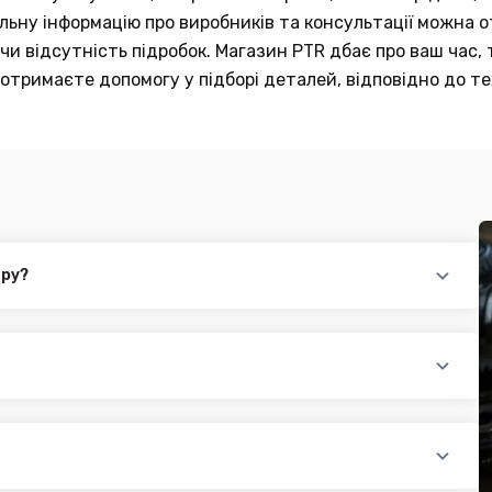
тальну інформацію про виробників та консультації можна
и відсутність підробок. Магазин PTR дбає про ваш час, 
отримаєте допомогу у підборі деталей, відповідно до те
ару?
повідного товару. Ви можете зв'язатися з нами за телефоном,
йті.
раїни (крім АРК, ЛНР, ДНР). Доставка здійснюється такими
доплатою) для великогабаритного товару
ати при купівлі автозапчастин в інтернет магазині PTR. Ви
оплатою)