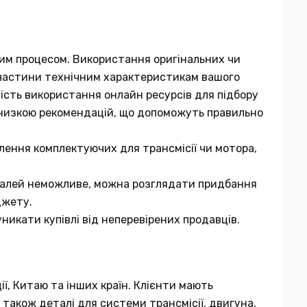
мним процесом. Використання оригінальних чи
ї частини технічним характеристикам вашого
вість використання онлайн ресурсів для підбору
 низкою рекомендацій, що допоможуть правильно
лення комплектуючих для трансмісії чи мотора,
еталей неможливе, можна розглядати придбання
джету.
никати купівлі від неперевірених продавців.
ії, Китаю та інших країн. Клієнти мають
 також деталі для системи трансмісії, двигуна,