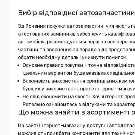
Вибір відповідної автозапчастини
Здійснення покупки автозапчастин, чия якість га
атестованих замінників забезпечить кваліфіков
автомобіля, рекомендується перш за все переглян
частини та звернення за порадою до представн
обрати необхідну деталь і уникнути помилок:
Основне правило покупки - точна відповідніст
ідеальним варіантом буде вказівка спеціальног
Важливість використання оригінальних компон
бувших у використанні, проте інтернет-магаз
Не слід економити на якості. Хоч інтернет про
Ретельно ознайомтесь з відгуками та характе
Що можна знайти в асортименті 
На сайті інтернет-магазину доступні автодеталі в
можливість придбати компоненти для технічного 