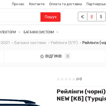
Про нас
Контакти
Оплата та доставка
Партнерськ
Пошук
ФЛЕКТОРИ
БАГАЖНІ СИСТЕМИ
–2021
Багажні системи
Рейлінги (STF)
Рейлінги (чо
ВІДГУКІВ
0
0
Рейлінги (чорні
NEW [КБ] (Турці