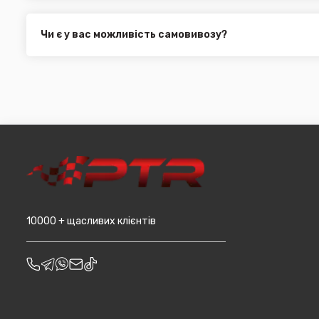
можете здійснити оплату на сайті, замовити товар у к
Всі поштові служби надають послугу адресної доставки. У
платіж.
замовлення від 3000 грн. Дана пропозиція не поширюєть
Чи є у вас можливість самовивозу?
машин, наприклад бампера і спідниці і т.д.).
Для жителів міста Чернівці доступна опція самовивозу. О
він може перебувати на іншому складі. Якщо ви замовляєт
додана ціна транспортування до місцявидачі (уточнюват
10000 + щасливих клієнтів