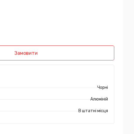
Замовити
Чорні
Алюміній
В штатні місця