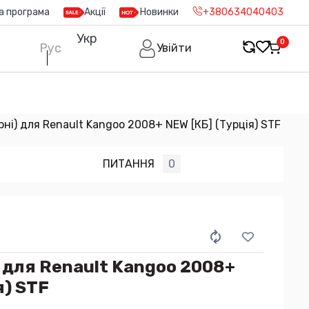
а програма
Акції
Новинки
+380634040403
Укр
0
Рус
Увійти
рні) для Renault Kangoo 2008+ NEW [КБ] (Турція) STF
ПИТАННЯ
0
) для Renault Kangoo 2008+
я) STF