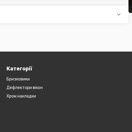
редит, оформити розстрочку або використовувати накладений
 магазині діє безкоштовна доставка при мінімальній сумі
ся на великогабаритний товар (пластикові обважування для
бов'язково уточнюйте наявність товару в магазині, оскільки
евеликогабаритні деталі, то до їх вартості може бути
и з оператором).
Категорії
Бризковики
Дефлектори вікон
Хром накладки