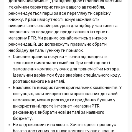
довговічний ремонт. Для відповідності запасної частини
технічним характеристикам вашого автомобіля,
рекомендується перш за все переглянути сервісну
книжку. У разі її відсутності, існує можливість
використання онлайн ресурсів для підбору частини та
звернення за порадою до представника інтернет-
магазину PTR. Ми радимо ознайомитись з низкою
рекомендацій, що допоможуть правильно обрати
необхідну деталь і уникнути помилок:
Основне правило покупки - точна відповідність
технічним вимогам автомобіля. При необхідності
замовлення комплектуючих для трансмісії чи мотора,
ідеальним варіантом буде вказівка спеціального коду,
розташованого на деталі.
Важливість використання оригінальних компонентів. У
ситуаціях, коли використання оригінальних деталей
неможливе, можна розглядати придбання бувших у
використанні, проте інтернет-магазин PTR
рекомендує вибирати нові деталі за наявного
бюджету.
Не слід економити на якості. Хоч інтернет пропонує
багато доступних за ціною комплектуючих, краще