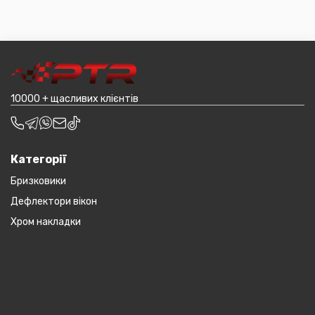
товару в магазині, оскільки він може перебувати на
мінімальній сумі замовлення від 3000 грн. Дана
іншому складі. Якщо ви замовляєтевеликогабаритні
пропозиція не поширюється на великогабаритний
деталі, то до їх вартості може бути додана ціна
товар (пластикові обважування для машин,
транспортування до місцявидачі (уточнювати з
наприклад бампера і спідниці і т.д.).
оператором).
10000 + щасливих клієнтів
Категорії
Бризковики
Дефлектори вікон
Хром накладки