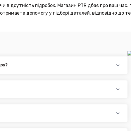
и відсутність підробок. Магазин PTR дбає про ваш час, 
отримаєте допомогу у підборі деталей, відповідно до те
ару?
повідного товару. Ви можете зв'язатися з нами за телефоном,
йті.
раїни (крім АРК, ЛНР, ДНР). Доставка здійснюється такими
доплатою) для великогабаритного товару
ати при купівлі автозапчастин в інтернет магазині PTR. Ви
оплатою)
редит, оформити розстрочку або використовувати накладений
 магазині діє безкоштовна доставка при мінімальній сумі