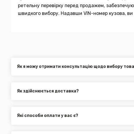
ретельну перевірку перед продажем, забезпечуюч
швидкого вибору. Надавши VIN-номер кузова, ви 
Як я можу отримати консультацію щодо вибору тов
Наші експерти завжди готові допомогти вам у виборі від
електронною поштою або через онлайн-чат на нашому са
Як здійснюється доставка?
Ви можете оформити доставку товару в будь-яку точку Ук
службами, як:
Нова Пошта (термін доставки 1 - 3 дні)
Які способи оплати у вас є?
Укр. Пошта (термін доставки 1 - 3 дні за повною пере
Ми пропонуємо вибрати будь-який зі зручних способів опл
Делівері (термін доставки 2 - 5 днів за повною перед
можете здійснити оплату на сайті, замовити товар у к
Всі поштові служби надають послугу адресної доставки. У
платіж.