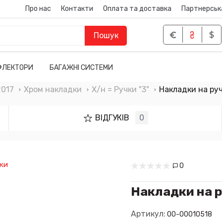
Про нас
Контакти
Оплата та доставка
Партнерськ
Пошук
ФЛЕКТОРИ
БАГАЖНІ СИСТЕМИ
2017
Хром накладки
Х/н = Ручки "3"
Накладки на ру
ВІДГУКІВ
0
0
Накладки на 
Артикул:
00-00010518