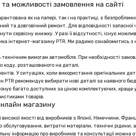
 та можливості замовлення на сайті
рантована як на папері, так і на практиці, є безпробле
аний та довговічний ремонт. Для відповідності запасно
ути сервісну книжку. У разі її відсутності, існує можли
ика інтернет-магазину PTR. Ми радимо ознайомитись з
ь технічним вимогам автомобіля. При необхідності замов
о коду, розташованого на деталі.
ентів. У ситуаціях, коли використання оригінальних д
ин PTR рекомендує вибирати нові деталі за наявного бю
понує багато доступних за ціною комплектуючих, краще у
ристиками товарів.
онлайн магазину
исокої якості від виробників з Японії, Німеччини, Франц
обслуговування, витратні матеріали, технічні рідини, а
тальну інформацію про виробників та консультації можна