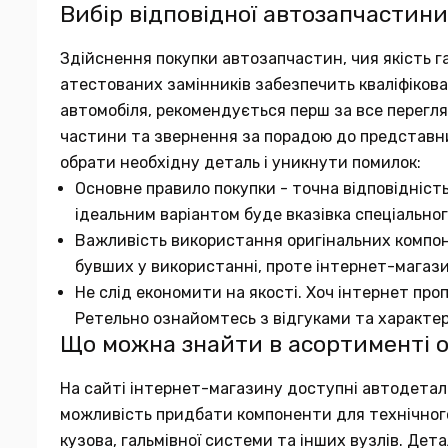
Вибір відповідної автозапчастини
Здійснення покупки автозапчастин, чия якість га
атестованих замінників забезпечить кваліфіков
автомобіля, рекомендується перш за все переглян
частини та звернення за порадою до представн
обрати необхідну деталь і уникнути помилок:
Основне правило покупки - точна відповідніст
ідеальним варіантом буде вказівка спеціальног
Важливість використання оригінальних компон
бувших у використанні, проте інтернет-магаз
Не слід економити на якості. Хоч інтернет про
Ретельно ознайомтесь з відгуками та характе
Що можна знайти в асортименті 
На сайті інтернет-магазину доступні автодеталі в
можливість придбати компоненти для технічного 
кузова, гальмівної системи та інших вузлів. Де