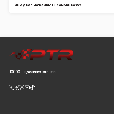
замовлення від 3000 грн. Дана пропозиція не поширюєть
Чи є у вас можливість самовивозу?
машин, наприклад бампера і спідниці і т.д.).
Для жителів міста Чернівці доступна опція самовивозу. О
він може перебувати на іншому складі. Якщо ви замовляєт
додана ціна транспортування до місцявидачі (уточнюват
10000 + щасливих клієнтів