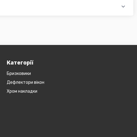
ся на великогабаритний товар (пластикові обважування для
бов'язково уточнюйте наявність товару в магазині, оскільки
евеликогабаритні деталі, то до їх вартості може бути
и з оператором).
Категорії
Бризковики
Дефлектори вікон
Хром накладки