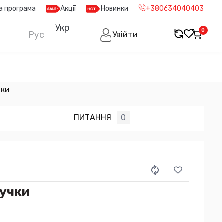
а програма
Акції
Новинки
+380634040403
Укр
0
Рус
Увійти
чки
ПИТАННЯ
0
ручки