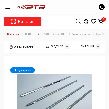
0
Каталог
PTR тюнинг
RENAULT
RENAULT Lodgy 2012+
Хром накладки
Х/н = Нижн
ВІДГУКІВ
ПИТАННЯ
ОПИС ТОВАРУ
0
0
Популярний