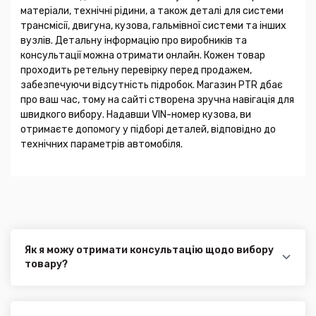
матеріали, технічні рідини, а також деталі для системи
трансмісії, двигуна, кузова, гальмівної системи та інших
вузлів. Детальну інформацію про виробників та
консультації можна отримати онлайн. Кожен товар
проходить ретельну перевірку перед продажем,
забезпечуючи відсутність підробок. Магазин PTR дбає
про ваш час, тому на сайті створена зручна навігація для
швидкого вибору. Надавши VIN-номер кузова, ви
отримаєте допомогу у підборі деталей, відповідно до
технічних параметрів автомобіля.
Як я можу отримати консультацію щодо вибору
товару?
Наші експерти завжди готові допомогти вам у
виборі відповідного товару. Ви можете зв'язатися з
нами за телефоном, електронною поштою або через