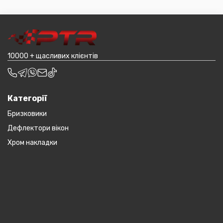
пропозиція не поширюється на великогабаритний
деталі, то до їх вартості може бути додана ціна
товар (пластикові обважування для машин,
транспортування до місцявидачі (уточнювати з
наприклад бампера і спідниці і т.д.).
оператором).
10000 + щасливих клієнтів
Категорії
Бризковики
Дефлектори вікон
Хром накладки