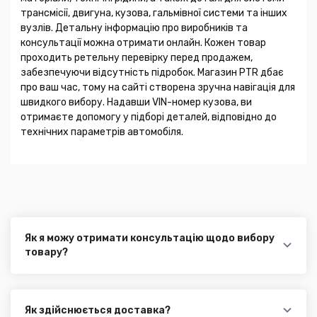
трансмісії, двигуна, кузова, гальмівної системи та інших
вузлів. Детальну інформацію про виробників та
консультації можна отримати онлайн. Кожен товар
проходить ретельну перевірку перед продажем,
забезпечуючи відсутність підробок. Магазин PTR дбає
про ваш час, тому на сайті створена зручна навігація для
швидкого вибору. Надавши VIN-номер кузова, ви
отримаєте допомогу у підборі деталей, відповідно до
технічних параметрів автомобіля.
Як я можу отримати консультацію щодо вибору
товару?
Наші експерти завжди готові допомогти вам у
виборі відповідного товару. Ви можете зв'язатися з
нами за телефоном, електронною поштою або через
онлайн-чат на нашому сайті.
Як здійснюється доставка?