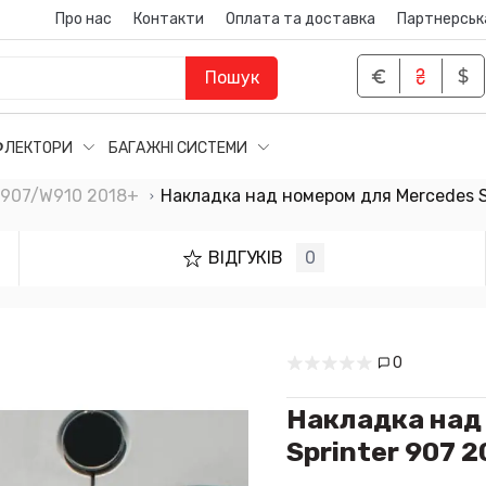
Про нас
Контакти
Оплата та доставка
Партнерськ
Пошук
ФЛЕКТОРИ
БАГАЖНІ СИСТЕМИ
W907/W910 2018+
Накладка над номером для Mercedes S
ВІДГУКІВ
0
0
Накладка над
Sprinter 907 