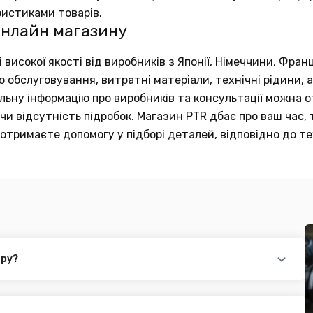
ристиками товарів.
онлайн магазину
исокої якості від виробників з Японії, Німеччини, Франц
обслуговування, витратні матеріали, технічні рідини, а
тальну інформацію про виробників та консультації можна
и відсутність підробок. Магазин PTR дбає про ваш час, 
отримаєте допомогу у підборі деталей, відповідно до те
ару?
повідного товару. Ви можете зв'язатися з нами за телефоном,
йті.