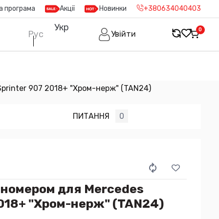
а програма
Акції
Новинки
+380634040403
Укр
0
Рус
Увійти
printer 907 2018+ "Хром-нерж" (TAN24)
ПИТАННЯ
0
 номером для Mercedes
2018+ "Хром-нерж" (TAN24)