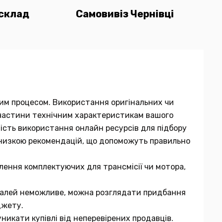
склад
Самовивіз Чернівці
мним процесом. Використання оригінальних чи
ї частини технічним характеристикам вашого
вість використання онлайн ресурсів для підбору
 низкою рекомендацій, що допоможуть правильно
лення комплектуючих для трансмісії чи мотора,
еталей неможливе, можна розглядати придбання
джету.
никати купівлі від неперевірених продавців.