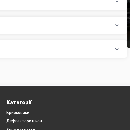
раїни (крім АРК, ЛНР, ДНР). Доставка здійснюється такими
доплатою) для великогабаритного товару
ати при купівлі автозапчастин в інтернет магазині PTR. Ви
оплатою)
редит, оформити розстрочку або використовувати накладений
 магазині діє безкоштовна доставка при мінімальній сумі
ся на великогабаритний товар (пластикові обважування для
бов'язково уточнюйте наявність товару в магазині, оскільки
евеликогабаритні деталі, то до їх вартості може бути
и з оператором).
Категорії
Бризковики
Дефлектори вікон
Хром накладки