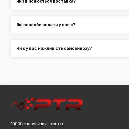
Як здійснюється доставка?
Ви можете оформити доставку товару в будь-яку точку Ук
службами, як:
Нова Пошта (термін доставки 1 - 3 дні)
Які способи оплати у вас є?
Укр. Пошта (термін доставки 1 - 3 дні за повною пере
Ми пропонуємо вибрати будь-який зі зручних способів опл
Делівері (термін доставки 2 - 5 днів за повною перед
можете здійснити оплату на сайті, замовити товар у к
Всі поштові служби надають послугу адресної доставки. У
платіж.
замовлення від 3000 грн. Дана пропозиція не поширюєть
Чи є у вас можливість самовивозу?
машин, наприклад бампера і спідниці і т.д.).
Для жителів міста Чернівці доступна опція самовивозу. О
він може перебувати на іншому складі. Якщо ви замовляєт
додана ціна транспортування до місцявидачі (уточнюват
10000 + щасливих клієнтів