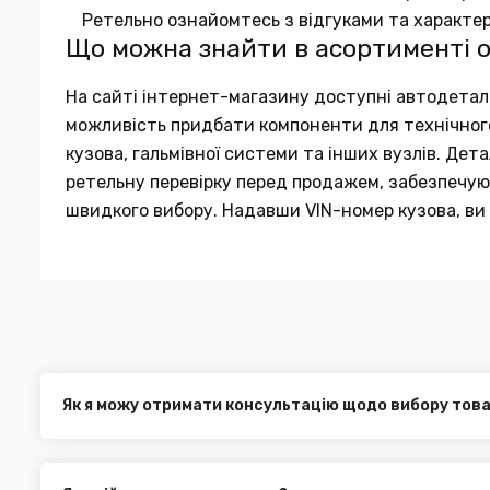
Ретельно ознайомтесь з відгуками та характе
Що можна знайти в асортименті 
На сайті інтернет-магазину доступні автодеталі в
можливість придбати компоненти для технічного 
кузова, гальмівної системи та інших вузлів. Де
ретельну перевірку перед продажем, забезпечуюч
швидкого вибору. Надавши VIN-номер кузова, ви 
Як я можу отримати консультацію щодо вибору тов
Наші експерти завжди готові допомогти вам у виборі від
електронною поштою або через онлайн-чат на нашому са