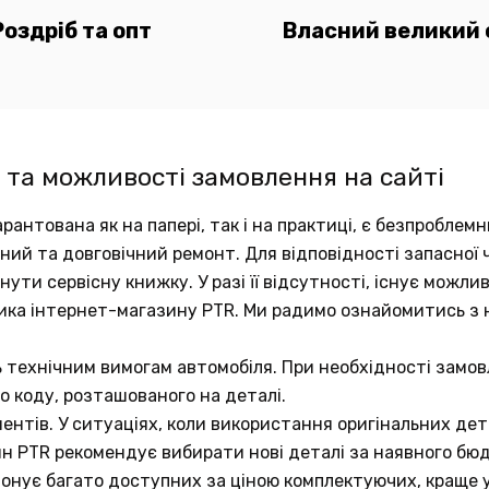
Роздріб та опт
Власний великий 
 та можливості замовлення на сайті
рантована як на папері, так і на практиці, є безпробле
аний та довговічний ремонт. Для відповідності запасно
ути сервісну книжку. У разі її відсутності, існує можли
ика інтернет-магазину PTR. Ми радимо ознайомитись з
ь технічним вимогам автомобіля. При необхідності замов
о коду, розташованого на деталі.
ентів. У ситуаціях, коли використання оригінальних д
ин PTR рекомендує вибирати нові деталі за наявного бю
понує багато доступних за ціною комплектуючих, краще у