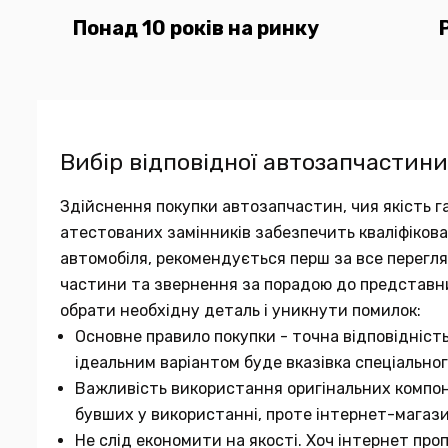
Понад 10 років на ринку
Вибір відповідної автозапчастини
Здійснення покупки автозапчастин, чия якість га
атестованих замінників забезпечить кваліфіков
автомобіля, рекомендується перш за все переглян
частини та звернення за порадою до представн
обрати необхідну деталь і уникнути помилок:
Основне правило покупки - точна відповідніст
ідеальним варіантом буде вказівка спеціальног
Важливість використання оригінальних компон
бувших у використанні, проте інтернет-магаз
Не слід економити на якості. Хоч інтернет про