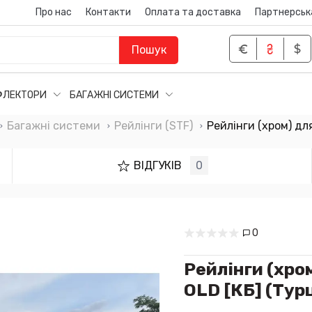
Про нас
Контакти
Оплата та доставка
Партнерськ
Пошук
ФЛЕКТОРИ
БАГАЖНІ СИСТЕМИ
Багажні системи
Рейлінги (STF)
Рейлінги (хром) дл
ВІДГУКІВ
0
0
Рейлінги (хро
OLD [КБ] (Тур