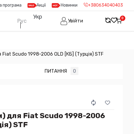
а програма
Акції
Новинки
+380634040403
Укр
0
Рус
Увійти
я Fiat Scudo 1998-2006 OLD [КБ] (Турція) STF
ПИТАННЯ
0
м) для Fiat Scudo 1998-2006
ція) STF