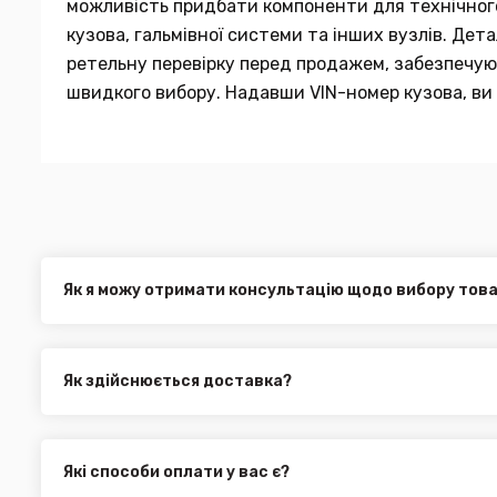
можливість придбати компоненти для технічного 
кузова, гальмівної системи та інших вузлів. Де
ретельну перевірку перед продажем, забезпечуюч
швидкого вибору. Надавши VIN-номер кузова, ви 
Як я можу отримати консультацію щодо вибору тов
Наші експерти завжди готові допомогти вам у виборі від
електронною поштою або через онлайн-чат на нашому са
Як здійснюється доставка?
Ви можете оформити доставку товару в будь-яку точку Ук
службами, як:
Нова Пошта (термін доставки 1 - 3 дні)
Які способи оплати у вас є?
Укр. Пошта (термін доставки 1 - 3 дні за повною пере
Ми пропонуємо вибрати будь-який зі зручних способів опл