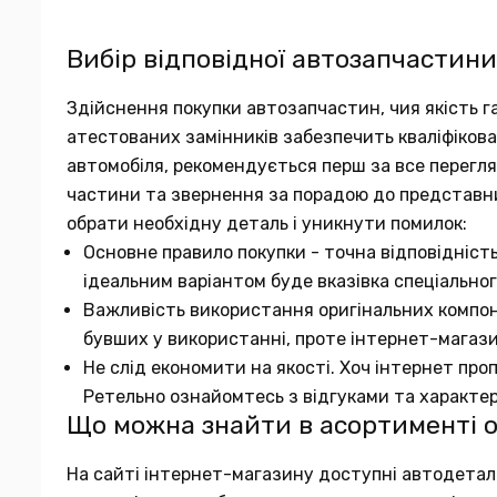
Вибір відповідної автозапчастини
Здійснення покупки автозапчастин, чия якість га
атестованих замінників забезпечить кваліфіков
автомобіля, рекомендується перш за все переглян
частини та звернення за порадою до представн
обрати необхідну деталь і уникнути помилок:
Основне правило покупки - точна відповідніст
ідеальним варіантом буде вказівка спеціальног
Важливість використання оригінальних компон
бувших у використанні, проте інтернет-магаз
Не слід економити на якості. Хоч інтернет про
Ретельно ознайомтесь з відгуками та характе
Що можна знайти в асортименті 
На сайті інтернет-магазину доступні автодеталі в