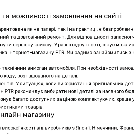
 та можливості замовлення на сайті
рантована як на папері, так і на практиці, є безпробле
аний та довговічний ремонт. Для відповідності запасно
ути сервісну книжку. У разі її відсутності, існує можли
ика інтернет-магазину PTR. Ми радимо ознайомитись з
ь технічним вимогам автомобіля. При необхідності замов
о коду, розташованого на деталі.
ентів. У ситуаціях, коли використання оригінальних д
ин PTR рекомендує вибирати нові деталі за наявного бю
понує багато доступних за ціною комплектуючих, краще у
ристиками товарів.
онлайн магазину
исокої якості від виробників з Японії, Німеччини, Франц