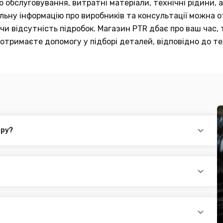
обслуговування, витратні матеріали, технічні рідини, а
тальну інформацію про виробників та консультації можна
и відсутність підробок. Магазин PTR дбає про ваш час, 
отримаєте допомогу у підборі деталей, відповідно до те
ару?
повідного товару. Ви можете зв'язатися з нами за телефоном,
йті.
раїни (крім АРК, ЛНР, ДНР). Доставка здійснюється такими
доплатою) для великогабаритного товару
ати при купівлі автозапчастин в інтернет магазині PTR. Ви