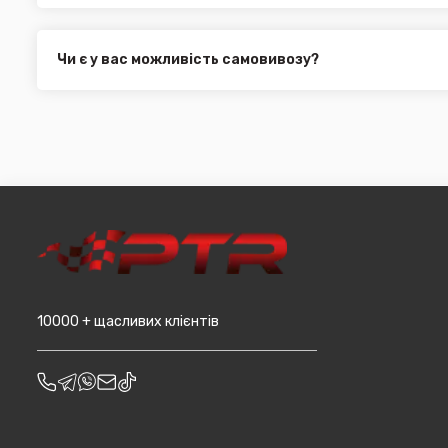
Делівері (термін доставки 2 - 5 днів за повною перед
можете здійснити оплату на сайті, замовити товар у к
Всі поштові служби надають послугу адресної доставки. У
платіж.
замовлення від 3000 грн. Дана пропозиція не поширюєть
Чи є у вас можливість самовивозу?
машин, наприклад бампера і спідниці і т.д.).
Для жителів міста Чернівці доступна опція самовивозу. О
він може перебувати на іншому складі. Якщо ви замовляєт
додана ціна транспортування до місцявидачі (уточнюват
10000 + щасливих клієнтів