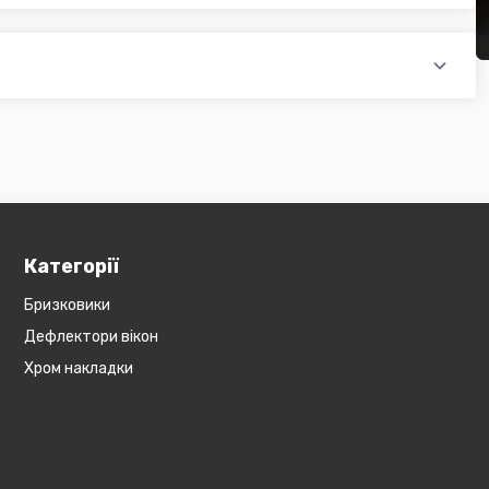
оплатою)
редит, оформити розстрочку або використовувати накладений
 магазині діє безкоштовна доставка при мінімальній сумі
ся на великогабаритний товар (пластикові обважування для
бов'язково уточнюйте наявність товару в магазині, оскільки
евеликогабаритні деталі, то до їх вартості може бути
и з оператором).
Категорії
Бризковики
Дефлектори вікон
Хром накладки