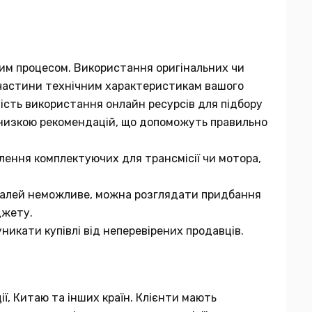
мним процесом. Використання оригінальних чи
ї частини технічним характеристикам вашого
вість використання онлайн ресурсів для підбору
 низкою рекомендацій, що допоможуть правильно
лення комплектуючих для трансмісії чи мотора,
еталей неможливе, можна розглядати придбання
джету.
никати купівлі від неперевірених продавців.
ії, Китаю та інших країн. Клієнти мають