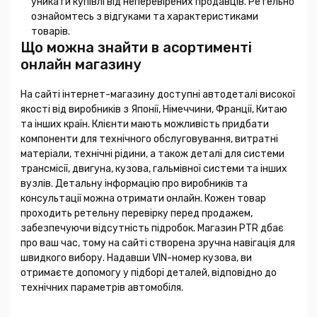
уникати купівлі від неперевірених продавців. Ретельно
ознайомтесь з відгуками та характеристиками
товарів.
Що можна знайти в асортименті
онлайн магазину
На сайті інтернет-магазину доступні автодеталі високої
якості від виробників з Японії, Німеччини, Франції, Китаю
та інших країн. Клієнти мають можливість придбати
компоненти для технічного обслуговування, витратні
матеріали, технічні рідини, а також деталі для системи
трансмісії, двигуна, кузова, гальмівної системи та інших
вузлів. Детальну інформацію про виробників та
консультації можна отримати онлайн. Кожен товар
проходить ретельну перевірку перед продажем,
забезпечуючи відсутність підробок. Магазин PTR дбає
про ваш час, тому на сайті створена зручна навігація для
швидкого вибору. Надавши VIN-номер кузова, ви
отримаєте допомогу у підборі деталей, відповідно до
технічних параметрів автомобіля.