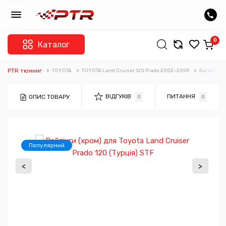
0
Каталог
PTR тюнинг
TOYOTA
TOYOTA Land Cruiser 120 Prado 2002–2009
Багажні с
ВІДГУКІВ
ПИТАННЯ
ОПИС ТОВАРУ
0
0
Популярний
<
>