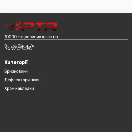
іншому складі. Якщо ви замовляєтевеликогабаритні
пропозиція не поширюється на великогабаритний
деталі, то до їх вартості може бути додана ціна
товар (пластикові обважування для машин,
транспортування до місцявидачі (уточнювати з
наприклад бампера і спідниці і т.д.).
оператором).
10000 + щасливих клієнтів
Категорії
Бризковики
Дефлектори вікон
Хром накладки