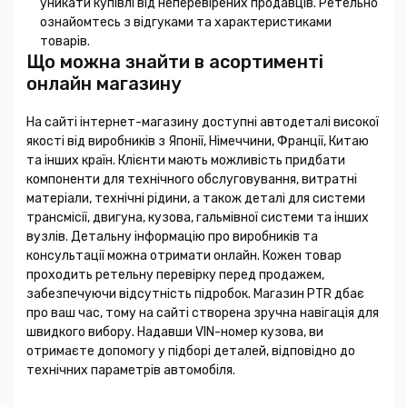
уникати купівлі від неперевірених продавців. Ретельно
ознайомтесь з відгуками та характеристиками
товарів.
Що можна знайти в асортименті
онлайн магазину
На сайті інтернет-магазину доступні автодеталі високої
якості від виробників з Японії, Німеччини, Франції, Китаю
та інших країн. Клієнти мають можливість придбати
компоненти для технічного обслуговування, витратні
матеріали, технічні рідини, а також деталі для системи
трансмісії, двигуна, кузова, гальмівної системи та інших
вузлів. Детальну інформацію про виробників та
консультації можна отримати онлайн. Кожен товар
проходить ретельну перевірку перед продажем,
забезпечуючи відсутність підробок. Магазин PTR дбає
про ваш час, тому на сайті створена зручна навігація для
швидкого вибору. Надавши VIN-номер кузова, ви
отримаєте допомогу у підборі деталей, відповідно до
технічних параметрів автомобіля.