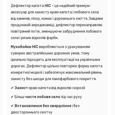
Дефлектор капота
HIC
– це надійний преміум-
аксесуар для захисту краю капота і лобового скла
від каменів, піску, комах і дорожнього сміття. Завдяки
продуманій аеродинаміці, дефлектор перенаправляє
повітряний потік, зменшуючи забруднення лобового
скла і ризик відколів фарби.
Мухобойки
HIC
виробляються з урахуванням
суворих австралійських дорожніх умов, тому
ідеально підходять для експлуатації на українських
дорогах. Дефлектор щільно повторює форму капота
конкретної моделі і забезпечує максимальний рівень
захисту без шкоди для лакофарбового покриття.
✔
Захист
краю капота від відколів і корозії
✔ Більш
чисте лобове скло
під час руху
✔
Встановлення без свердління
і без
двостороннього скотчу