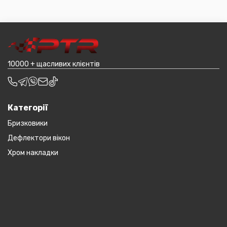
іншому складі. Якщо ви замовляєтевеликогабаритні
пропозиція не поширюється на великогабаритний
деталі, то до їх вартості може бути додана ціна
товар (пластикові обважування для машин,
транспортування до місцявидачі (уточнювати з
наприклад бампера і спідниці і т.д.).
оператором).
10000 + щасливих клієнтів
Категорії
Бризковики
Дефлектори вікон
Хром накладки