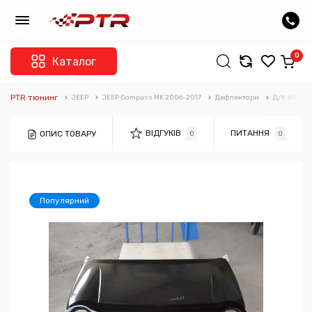
0
Каталог
PTR тюнинг
JEEP
JEEP Compass MK 2006-2017
Дефлектори
Д/К HIC
ВІДГУКІВ
ПИТАННЯ
ОПИС ТОВАРУ
0
0
Популярний