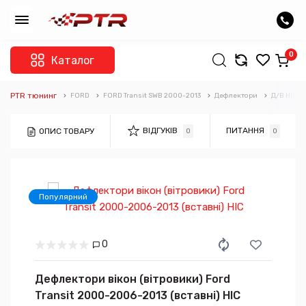
0
Каталог
PTR тюнинг
FORD
FORD Transit SWB 2000-2013
Дефлектори
Д/В HIC
ВІДГУКІВ
ПИТАННЯ
ОПИС ТОВАРУ
0
0
Популярний
0
Дефлектори вікон (вітровики) Ford
Transit 2000-2006-2013 (вставні) HIC