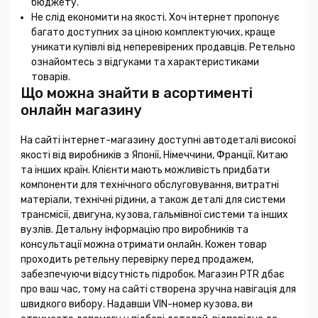
бюджету.
Не слід економити на якості. Хоч інтернет пропонує
багато доступних за ціною комплектуючих, краще
уникати купівлі від неперевірених продавців. Ретельно
ознайомтесь з відгуками та характеристиками
товарів.
Що можна знайти в асортименті
онлайн магазину
На сайті інтернет-магазину доступні автодеталі високої
якості від виробників з Японії, Німеччини, Франції, Китаю
та інших країн. Клієнти мають можливість придбати
компоненти для технічного обслуговування, витратні
матеріали, технічні рідини, а також деталі для системи
трансмісії, двигуна, кузова, гальмівної системи та інших
вузлів. Детальну інформацію про виробників та
консультації можна отримати онлайн. Кожен товар
проходить ретельну перевірку перед продажем,
забезпечуючи відсутність підробок. Магазин PTR дбає
про ваш час, тому на сайті створена зручна навігація для
швидкого вибору. Надавши VIN-номер кузова, ви