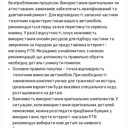
безпроблемним процесом. Використання оригінальних чи
атестованих замінників забезпечить кваліфікований та
довговічний ремонт. Для відповідності запасної частини
технічним характеристикам вашого автомобіля,
рекомендується перш за все переглянути сервісну
книжку. У разі її відсутності, існує можливість
використання онлайн ресурсів для підбору частини та
звернення за порадою до представника інтернет-
магазину PTR. Ми радимо ознайомитись з низкою
рекомендацій, що допоможуть правильно обрати
необхідну деталь і уникнути помилок:
Основне правило покупки - точна відповідність
технічним вимогам автомобіля. При необхідності
замовлення комплектуючих для трансмісії чи мотора,
ідеальним варіантом буде вказівка спеціального коду,
розташованого на деталі.
Важливість використання оригінальних компонентів. У
ситуаціях, коли використання оригінальних деталей
неможливе, можна розглядати придбання бувших у
використанні, проте інтернет-магазин PTR
рекомендує вибирати нові деталі за наявного