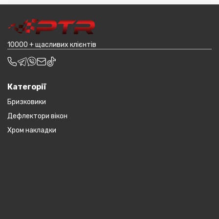
товар (пластикові обважування для машин,
транспортування до місцявидачі (уточнювати з
наприклад бампера і спідниці і т.д.).
оператором).
10000 + щасливих клієнтів
Категорії
Бризковики
Дефлектори вікон
Хром накладки