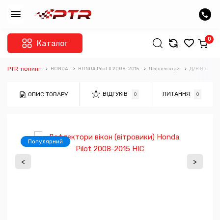
0
Каталог
PTR тюнинг
HONDA
HONDA Pilot II 2008-2015
Дефлектори
Д/В HIC
ВІДГУКІВ
ПИТАННЯ
ОПИС ТОВАРУ
0
0
Популярний
<
>