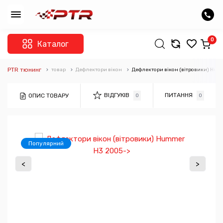
0
Каталог
PTR тюнинг
товар
Дефлектори вікон
Дефлектори вікон (вітровики) Hum
ВІДГУКІВ
ПИТАННЯ
ОПИС ТОВАРУ
0
0
Популярний
<
>