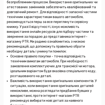
безпроблемним процесом. Використання оригінальних чи
атестованих замінників забезпечить кваліфікований та
довговічний ремонт. Для відповідності запасної частини
технічним характеристикам вашого автомобіля,
рекомендується перш за все переглянути сервісну
книжку. У разі її відсутності, існує можливість
використання онлайн ресурсів для підбору частини та
звернення за порадою до представника інтернет-
магазину PTR. Ми радимо ознайомитись з низкою
рекомендацій, що допоможуть правильно обрати
необхідну деталь і уникнути помилок:
Основне правило покупки - точна відповідність
технічним вимогам автомобіля. При необхідності
замовлення комплектуючих для трансмісії чи мотора,
ідеальним варіантом буде вказівка спеціального коду,
розташованого на деталі.
Важливість використання оригінальних компонентів. У
ситуаціях, коли використання оригінальних деталей
неможливе, можна розглядати придбання бувших у
використанні, проте інтернет-магазин PTR
рекомендує вибирати нові деталі за наявного