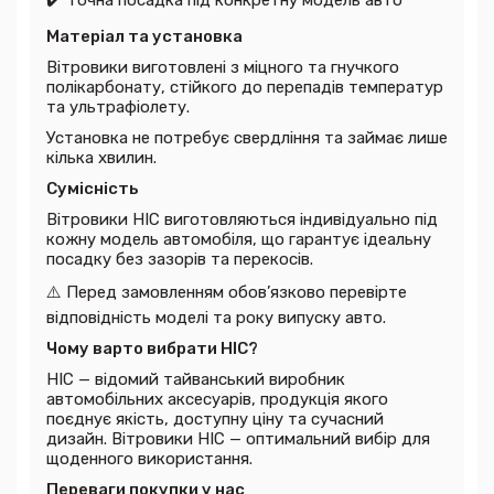
Матеріал та установка
Вітровики виготовлені з міцного та гнучкого
полікарбонату, стійкого до перепадів температур
та ультрафіолету.
Установка не потребує свердління та займає лише
кілька хвилин.
Сумісність
Вітровики HIC виготовляються індивідуально під
кожну модель автомобіля, що гарантує ідеальну
посадку без зазорів та перекосів.
⚠
️ Перед замовленням обов’язково перевірте
відповідність моделі та року випуску авто.
Чому варто вибрати HIC?
HIC — відомий тайванський виробник
автомобільних аксесуарів, продукція якого
поєднує якість, доступну ціну та сучасний
дизайн. Вітровики HIC — оптимальний вибір для
щоденного використання.
Переваги покупки у нас