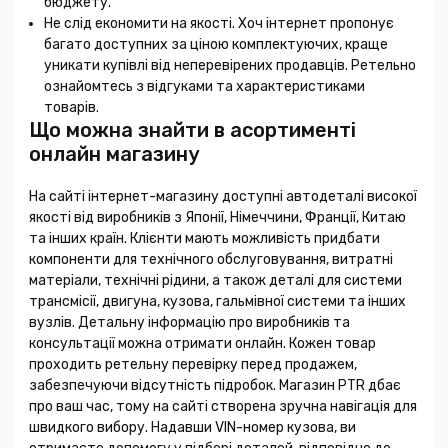
бюджету.
Не слід економити на якості. Хоч інтернет пропонує
багато доступних за ціною комплектуючих, краще
уникати купівлі від неперевірених продавців. Ретельно
ознайомтесь з відгуками та характеристиками
товарів.
Що можна знайти в асортименті
онлайн магазину
На сайті інтернет-магазину доступні автодеталі високої
якості від виробників з Японії, Німеччини, Франції, Китаю
та інших країн. Клієнти мають можливість придбати
компоненти для технічного обслуговування, витратні
матеріали, технічні рідини, а також деталі для системи
трансмісії, двигуна, кузова, гальмівної системи та інших
вузлів. Детальну інформацію про виробників та
консультації можна отримати онлайн. Кожен товар
проходить ретельну перевірку перед продажем,
забезпечуючи відсутність підробок. Магазин PTR дбає
про ваш час, тому на сайті створена зручна навігація для
швидкого вибору. Надавши VIN-номер кузова, ви