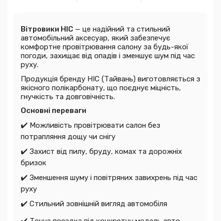
Вітровики HIC
— це надійний та стильний
автомобільний аксесуар, який забезпечує
комфортне провітрювання салону за будь-якої
погоди, захищає від опадів і зменшує шум під час
руху.
Продукція бренду HIC (Тайвань) виготовляється з
якісного полікарбонату, що поєднує міцність,
гнучкість та довговічність.
Основні переваги
✔
️ Можливість провітрювати салон без
потрапляння дощу чи снігу
✔
️ Захист від пилу, бруду, комах та дорожніх
бризок
✔
️ Зменшення шуму і повітряних завихрень під час
руху
✔
️ Стильний зовнішній вигляд автомобіля
✔
️ Точна посадка під конкретну модель авто