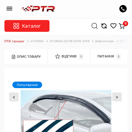
0
Каталог
PTR тюнинг
HYUNDAI
HYUNDAI i20 PB 2008-2014
Дефлектори
Д/В HIC
ВІДГУКІВ
ПИТАННЯ
ОПИС ТОВАРУ
0
0
Популярний
<
>