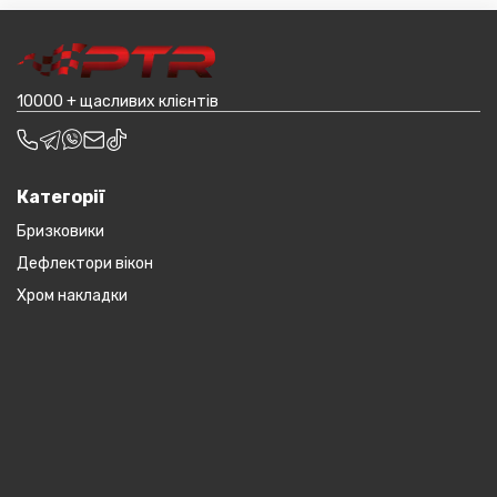
товар (пластикові обважування для машин,
транспортування до місцявидачі (уточнювати з
наприклад бампера і спідниці і т.д.).
оператором).
10000 + щасливих клієнтів
Категорії
Бризковики
Дефлектори вікон
Хром накладки