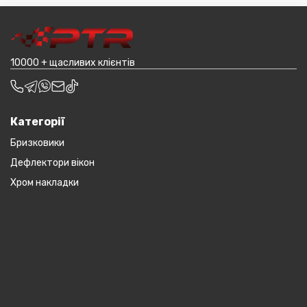
товар (пластикові обважування для машин,
транспортування до місцявидачі (уточнювати з
наприклад бампера і спідниці і т.д.).
оператором).
10000 + щасливих клієнтів
Категорії
Бризковики
Дефлектори вікон
Хром накладки