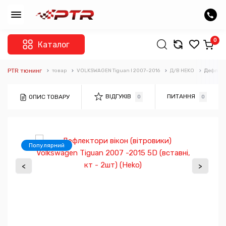
0
Каталог
PTR тюнинг
товар
VOLKSWAGEN Tiguan I 2007–2016
Д/В HEKO
Дефлекто
ВІДГУКІВ
ПИТАННЯ
ОПИС ТОВАРУ
0
0
Популярний
<
>