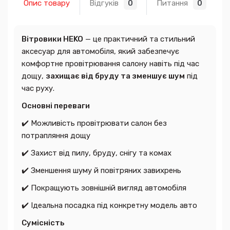
Опис товару
Відгуків
Питання
0
0
Вітровики HEKO
— це практичний та стильний
аксесуар для автомобіля, який забезпечує
комфортне провітрювання салону навіть під час
дощу,
захищає від бруду та зменшує шум
під
час руху.
Основні переваги
✔️ Можливість провітрювати салон без
потрапляння дощу
✔️ Захист від пилу, бруду, снігу та комах
✔️ Зменшення шуму й повітряних завихрень
✔️ Покращують зовнішній вигляд автомобіля
✔️ Ідеальна посадка під конкретну модель авто
Сумісність