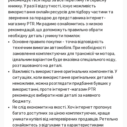
рекомендується перш за все переглянути сервісну
книжку. У разі її відсутності, існує можливість
використання онлайн ресурсів для підбору частини та
звернення за порадою до представника інтернет-
магазину PTR. Ми радимо ознайомитись з низкою
рекомендацій, що допоможуть правильно обрати
необхідну деталь і уникнути помилок:
Основне правило покупки - точна відповідність
технічним вимогам автомобіля. При необхідності
замовлення комплектуючих для трансмісії чи мотора,
ідеальним варіантом буде вказівка спеціального коду,
розташованого на деталі.
Важливість використання оригінальних компонентів. У
ситуаціях, коли використання оригінальних деталей
неможливе, можна розглядати придбання бувших у
використанні, проте інтернет-магазин PTR
рекомендує вибирати нові деталі за наявного
бюджету.
Не слід економити на якості. Хоч інтернет пропонує
багато доступних за ціною комплектуючих, краще
уникати купівлі від неперевірених продавців. Ретельно
ознайомтесь з відгуками та характеристиками