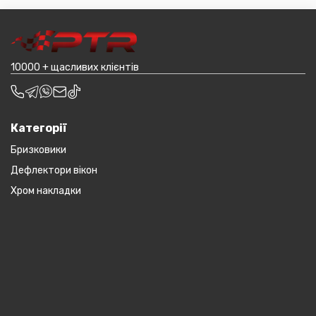
товар (пластикові обважування для машин,
транспортування до місцявидачі (уточнювати з
наприклад бампера і спідниці і т.д.).
оператором).
10000 + щасливих клієнтів
Категорії
Бризковики
Дефлектори вікон
Хром накладки