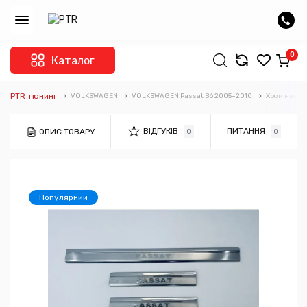
0
Каталог
PTR тюнинг
VOLKSWAGEN
VOLKSWAGEN Passat B6 2005–2010
Хром накла
ВІДГУКІВ
ПИТАННЯ
ОПИС ТОВАРУ
0
0
Популярний