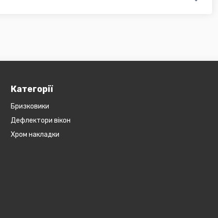
бов'язково уточнюйте наявність товару в магазині, оскільки
евеликогабаритні деталі, то до їх вартості може бути
и з оператором).
Категорії
Бризковики
Дефлектори вікон
Хром накладки