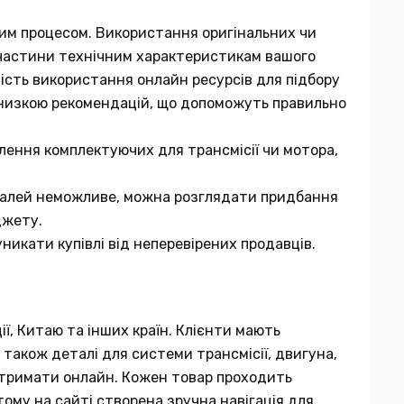
мним процесом. Використання оригінальних чи
ї частини технічним характеристикам вашого
вість використання онлайн ресурсів для підбору
 низкою рекомендацій, що допоможуть правильно
лення комплектуючих для трансмісії чи мотора,
еталей неможливе, можна розглядати придбання
джету.
никати купівлі від неперевірених продавців.
ії, Китаю та інших країн. Клієнти мають
 також деталі для системи трансмісії, двигуна,
 отримати онлайн. Кожен товар проходить
тому на сайті створена зручна навігація для