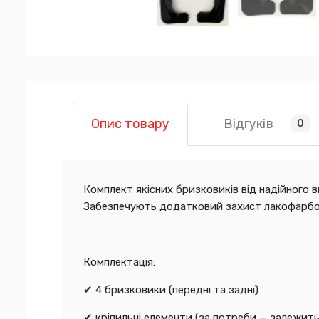
Відгуків
Опис товару
0
Комплект якісних бризковиків від надійного 
Забезпечують додатковий захист лакофарбово
Комплектація:
✔ 4 бризковики (передні та задні)
✔ кріпильні елементи (за потреби — залежить