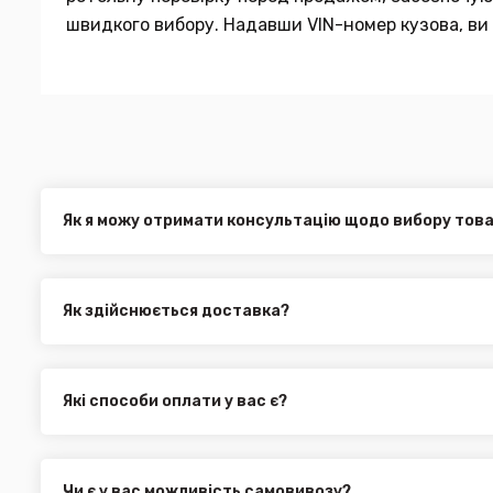
швидкого вибору. Надавши VIN-номер кузова, ви 
Як я можу отримати консультацію щодо вибору тов
Наші експерти завжди готові допомогти вам у виборі від
електронною поштою або через онлайн-чат на нашому са
Як здійснюється доставка?
Ви можете оформити доставку товару в будь-яку точку Ук
службами, як:
Нова Пошта (термін доставки 1 - 3 дні)
Які способи оплати у вас є?
Укр. Пошта (термін доставки 1 - 3 дні за повною пере
Ми пропонуємо вибрати будь-який зі зручних способів опл
Делівері (термін доставки 2 - 5 днів за повною перед
можете здійснити оплату на сайті, замовити товар у к
Всі поштові служби надають послугу адресної доставки. У
платіж.
замовлення від 3000 грн. Дана пропозиція не поширюєть
Чи є у вас можливість самовивозу?