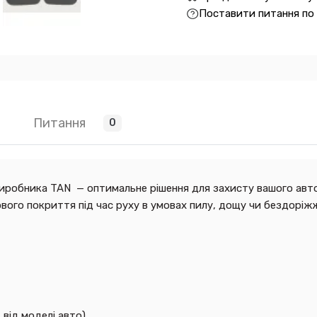
Поставити питання по
Питання
0
виробника TAN — оптимальне рішення для захисту вашого автом
го покриття під час руху в умовах пилу, дощу чи бездоріж
 від моделі авто)