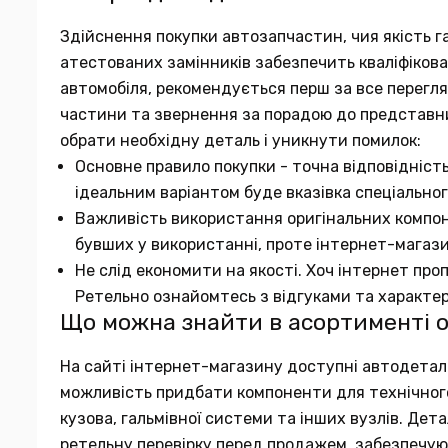
Здійснення покупки автозапчастин, чия якість га
атестованих замінників забезпечить кваліфіков
автомобіля, рекомендується перш за все переглян
частини та звернення за порадою до представн
обрати необхідну деталь і уникнути помилок:
Основне правило покупки - точна відповідніст
ідеальним варіантом буде вказівка спеціальног
Важливість використання оригінальних компон
бувших у використанні, проте інтернет-магаз
Не слід економити на якості. Хоч інтернет про
Ретельно ознайомтесь з відгуками та характе
Що можна знайти в асортименті 
На сайті інтернет-магазину доступні автодеталі в
можливість придбати компоненти для технічного 
кузова, гальмівної системи та інших вузлів. Де
ретельну перевірку перед продажем, забезпечуюч