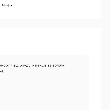
 товару
обіля від бруду, камінців та вологи.
жя.