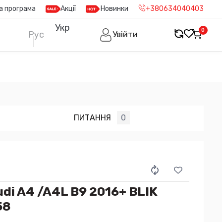
а програма
Акції
Новинки
+380634040403
Укр
0
Рус
Увійти
ПИТАННЯ
0
di A4 /A4L B9 2016+ BLIK
58