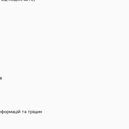
в
еформацій та тріщин