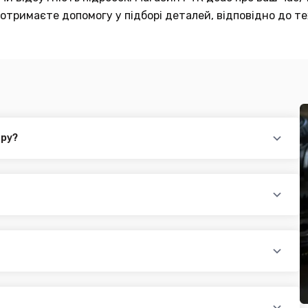
отримаєте допомогу у підборі деталей, відповідно до те
ару?
повідного товару. Ви можете зв'язатися з нами за телефоном,
йті.
раїни (крім АРК, ЛНР, ДНР). Доставка здійснюється такими
доплатою) для великогабаритного товару
ати при купівлі автозапчастин в інтернет магазині PTR. Ви
оплатою)
редит, оформити розстрочку або використовувати накладений
 магазині діє безкоштовна доставка при мінімальній сумі
ся на великогабаритний товар (пластикові обважування для