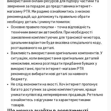
використання онлайн ресурсів для підбору частини та
звернення за порадою до представника інтернет-
магазину PTR. Ми радимо ознайомитись з низкою
рекомендацій, що допоможуть правильно обрати
необхідну деталь і уникнути помилок:
Основне правило покупки - точна відповідність
технічним вимогам автомобіля. При необхідності
замовлення комплектуючих для трансмісії чи мотора,
ідеальним варіантом буде вказівка спеціального коду,
розташованого на деталі.
Важливість використання оригінальних компонентів. У
ситуаціях, коли використання оригінальних деталей
неможливе, можна розглядати придбання бувших у
використанні, проте інтернет-магазин PTR
рекомендує вибирати нові деталі за наявного
бюджету.
Не слід економити на якості. Хоч інтернет пропонує
багато доступних за ціною комплектуючих, краще
уникати купівлі від неперевірених продавців. Ретельно
ознайомтесь з відгуками та характеристиками
товарів.
Що можна знайти в асортименті