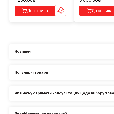
1 200.00₴
3 650.00₴
До кошика
До кошика
Новинки
Новинки в категорії CITROEN DS3 2009+:
Перемичка стандартная на рейлинги Pence Grey 128.5 
Дефлектори вікон (вітровики) Citroen DS3 2009-> 3D HI
Перемичка стандартна на рейлінги Venus Grey 128.5 CM
Популярні товари
Найпопулярніші товари в категорії CITROEN DS3 2009+:
Перемичка стандартна на рейлінги Venus Grey 128.5 CM
Дефлектори вікон (вітровики) Citroen DS3 2009-> 3D HI
Перемичка стандартная на рейлинги Pence Grey 128.5 
Як я можу отримати консультацію щодо вибору тов
Наші експерти завжди готові допомогти вам у виборі від
з нами за телефоном, електронною поштою або через онл