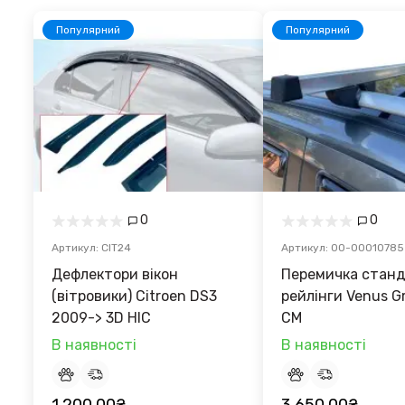
Популярний
Популярний
0
0
Артикул: CIT24
Артикул: 00-00010785
Дефлектори вікон
Перемичка станд
(вітровики) Citroen DS3
рейлінги Venus Gr
2009-> 3D HIC
CM
В наявності
В наявності