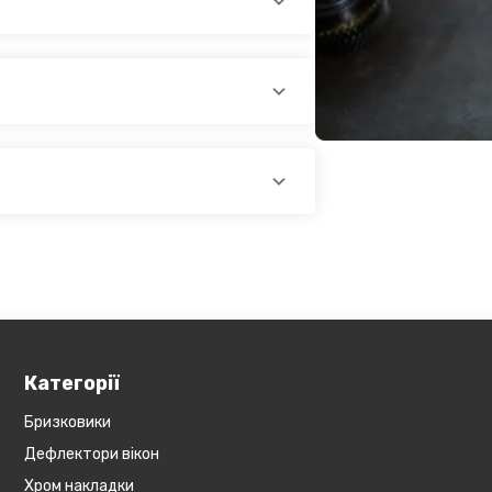
раїни (крім АРК, ЛНР, ДНР). Доставка
доплатою) для великогабаритного
лати при купівлі автозапчастин в
йті, замовити товар у кредит,
оплатою)
платіж.
У магазині діє безкоштовна доставка
озиція не поширюється на
Обов'язково уточнюйте наявність
ин, наприклад бампера і спідниці і
у складі. Якщо ви
оже бути додана ціна транспортування
Категорії
Бризковики
Дефлектори вікон
Хром накладки