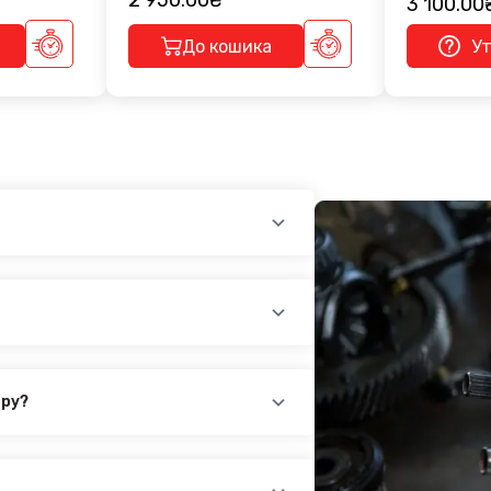
2 950.00₴
3 100.00
До кошика
У
см - 2 950.00₴
C - 1 200.00₴
 - 3 650.00₴
 - 3 650.00₴
C - 1 200.00₴
см - 2 950.00₴
ару?
повідного товару. Ви можете зв'язатися
айн-чат на нашому сайті.