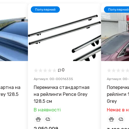
Популярний
Популярний
0
Артикул: 00-00016335
Артикул: 00
артна на
Перемичка стандартная
Поперечки
ey 128.5
на рейлинги Pence Grey
рейлінги 1
128.5 см
Grey
В наявності
Немає в н