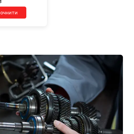
₴
точнити