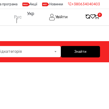
а програма
Акції
Новинки
+380634040403
Укр
0
Рус
Увійти
ідкатегорія
Знайти