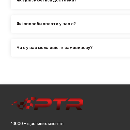
Як здійснюється доставка?
Ви можете оформити доставку товару в будь-яку точку Ук
здійснюється такими службами, як:
Нова Пошта (термін доставки 1 - 3 дні)
Які способи оплати у вас є?
Укр. Пошта (термін доставки 1 - 3 дні за повною пере
Ми пропонуємо вибрати будь-який зі зручних способів оп
товару
інтернет магазині PTR. Ви можете здійснити оплату на са
Делівері (термін доставки 2 - 5 днів за повною перед
оформити розстрочку або використовувати накладений 
Всі поштові служби надають послугу адресної доставки. 
Чи є у вас можливість самовивозу?
при мінімальній сумі замовлення від 3000 грн. Дана проп
Для жителів міста Чернівці доступна опція самовивозу. 
великогабаритний товар (пластикові обважування для маш
товару в магазині, оскільки він може перебувати на іншом
т.д.).
замовляєтевеликогабаритні деталі, то до їх вартості м
до місцявидачі (уточнювати з оператором).
10000 + щасливих клієнтів